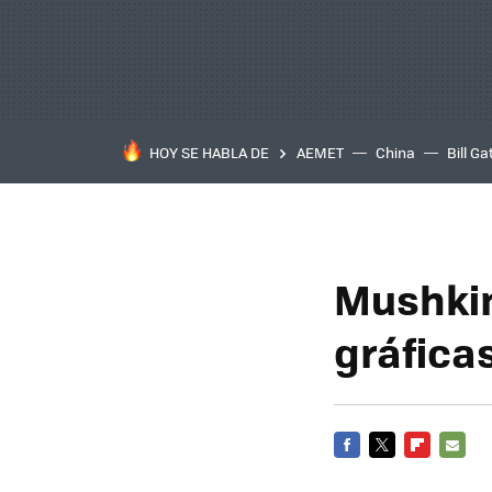
HOY SE HABLA DE
AEMET
China
Bill Ga
Mushkin
gráfica
FACEBOOK
TWITTER
FLIPBOARD
E-