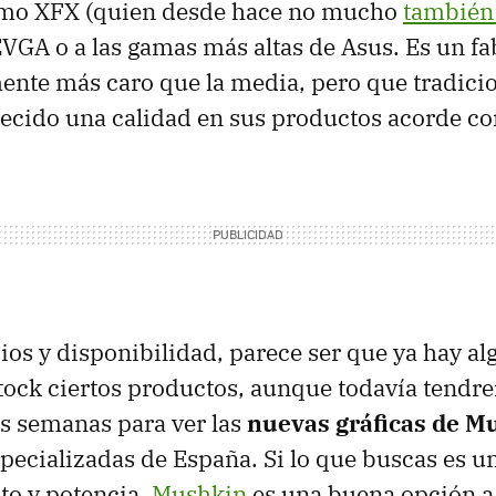
omo
XFX
(quien desde hace no mucho
también 
EVGA
o a las gamas más altas de Asus. Es un f
ente más caro que la media, pero que tradic
ecido una calidad en sus productos acorde con
ios y disponibilidad, parece ser que ya hay al
stock ciertos productos, aunque todavía tend
s semanas para ver las
nuevas gráficas de M
pecializadas de España. Si lo que buscas es un
to y potencia,
Mushkin
es una buena opción a