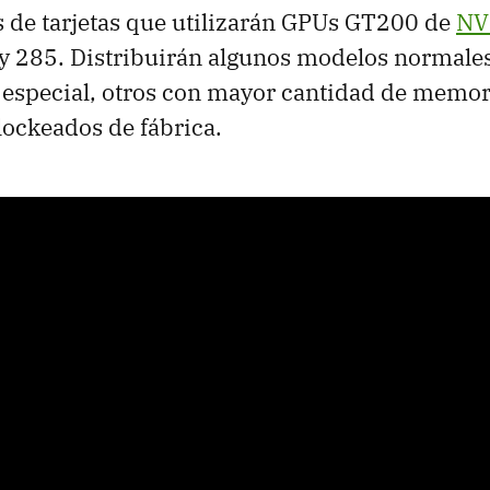
 de tarjetas que utilizarán GPUs GT200 de
NV
y 285. Distribuirán algunos modelos normale
 especial, otros con mayor cantidad de memor
ockeados de fábrica.