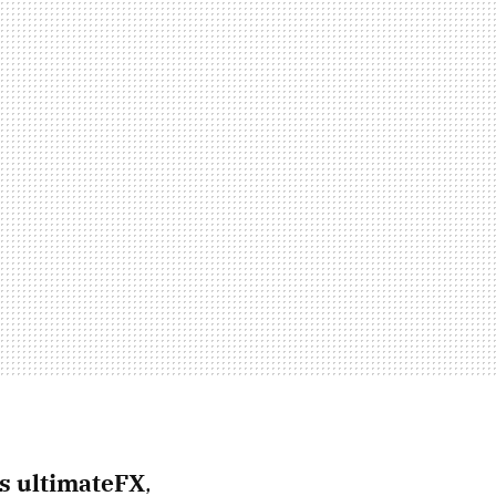
as ultimateFX
,