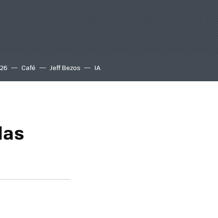
S26
Café
Jeff Bezos
IA
las