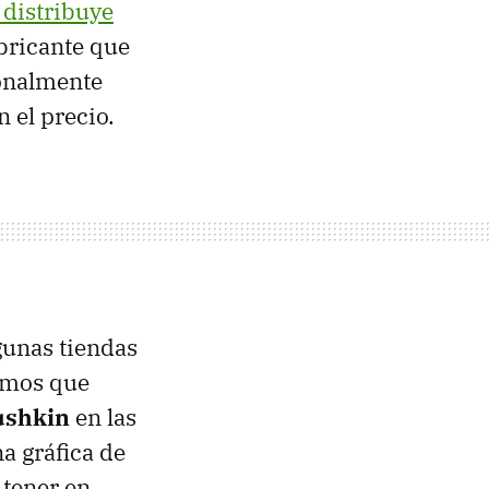
distribuye
abricante que
ionalmente
 el precio.
gunas tiendas
remos que
ushkin
en las
a gráfica de
 tener en