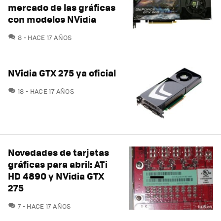
mercado de las gráficas
con modelos NVidia
COMENTARIOS
8
HACE 17 AÑOS
NVidia GTX 275 ya oficial
COMENTARIOS
18
HACE 17 AÑOS
Novedades de tarjetas
gráficas para abril: ATi
HD 4890 y NVidia GTX
275
COMENTARIOS
7
HACE 17 AÑOS