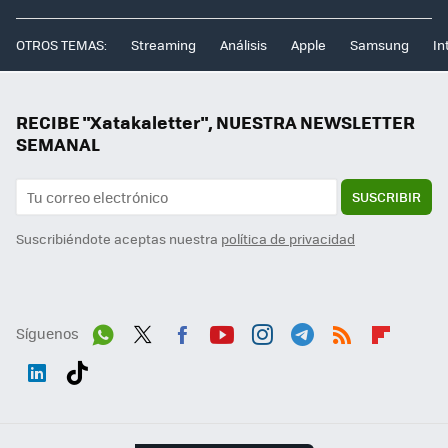
OTROS TEMAS:
Streaming
Análisis
Apple
Samsung
In
RECIBE "Xatakaletter", NUESTRA NEWSLETTER
SEMANAL
SUSCRIBIR
Suscribiéndote aceptas nuestra
política de privacidad
Síguenos
Wh
Twit
Fac
You
Inst
Tele
RSS
Flip
ats
ter
ebo
tub
agr
gra
boa
Link
Tikt
App
ok
e
am
m
rd
edI
ok