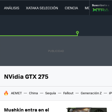
Suscríbete a
ANÁLISIS
XATAKA SELECCIÓN
CIENCIA
MOVILIDAD
NVidia GTX 275
HOY SE HABLA DE
AEMET
China
Sequía
Fallout
Generación Z
i
Mushkin entra en el