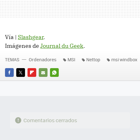
Vía |
Slashgear
.
Imágenes de
Journal du Geek
.
TEMAS
Ordenadores
MSI
Nettop
msi windbox
FACEBOOK
TWITTER
FLIPBOARD
E-
WHATSAPP
MAIL
Comentarios cerrados