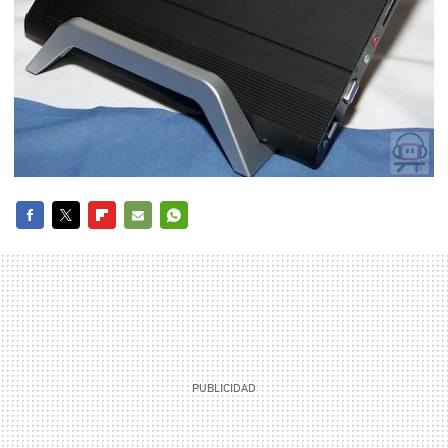
FACEBOOK
TWITTER
FLIPBOARD
E-
WHATSAPP
MAIL