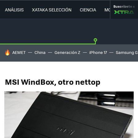
Suscríbete a
ANÁLISIS
XATAKA SELECCIÓN
CIENCIA
MOVILIDAD
HOY SE HABLA DE
AEMET
China
Generación Z
iPhone 17
Samsung G
MSI WindBox, otro nettop