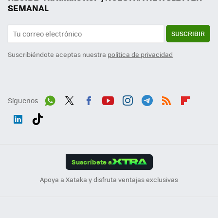
SEMANAL
SUSCRIBIR
Suscribiéndote aceptas nuestra
política de privacidad
Síguenos
Wh
Twit
Fac
You
Inst
Tele
RSS
Flip
ats
ter
ebo
tub
agr
gra
boa
Link
Tikt
App
ok
e
am
m
rd
edI
ok
Suscríbete a
n
Apoya a Xataka y disfruta ventajas exclusivas