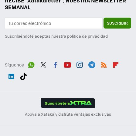
RECIBE "Xatakaletter", NUESTRA NEWSLETTER
SEMANAL
SUSCRIBIR
Suscribiéndote aceptas nuestra
política de privacidad
Síguenos
Wh
Twit
Fac
You
Inst
Tele
RSS
Flip
ats
ter
ebo
tub
agr
gra
boa
Link
Tikt
App
ok
e
am
m
rd
edI
ok
Suscríbete a
n
Apoya a Xataka y disfruta ventajas exclusivas