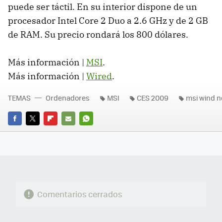
puede ser táctil. En su interior dispone de un
procesador Intel Core 2 Duo a 2.6 GHz y de 2 GB
de
RAM
. Su precio rondará los 800 dólares.
Más información |
MSI
.
Más información |
Wired
.
TEMAS
Ordenadores
MSI
CES 2009
msi wind n
FACEBOOK
TWITTER
FLIPBOARD
E-
WHATSAPP
MAIL
Comentarios cerrados