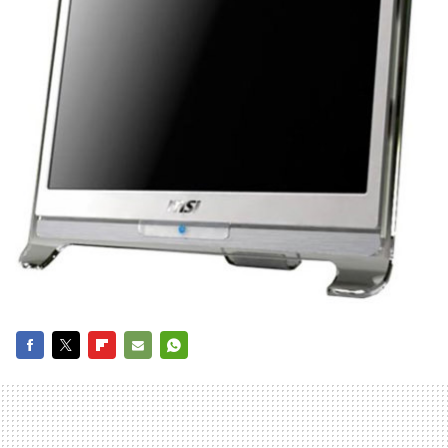
FACEBOOK
TWITTER
FLIPBOARD
E-
WHATSAPP
MAIL