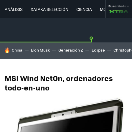
Suscríbete a
ANÁLISIS
XATAKA SELECCIÓN
CIENCIA
MOVILIDAD
HOY SE HABLA DE
China
Elon Musk
Generación Z
Eclipse
Christoph
MSI Wind NetOn, ordenadores
todo-en-uno