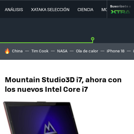
Suscríbete a
ANÁLISIS
XATAKA SELECCIÓN
CIENCIA
MOVILIDAD
HOY SE HABLA DE
China
Tim Cook
NASA
Ola de calor
iPhone 18
Mountain Studio3D i7, ahora con
los nuevos Intel Core i7