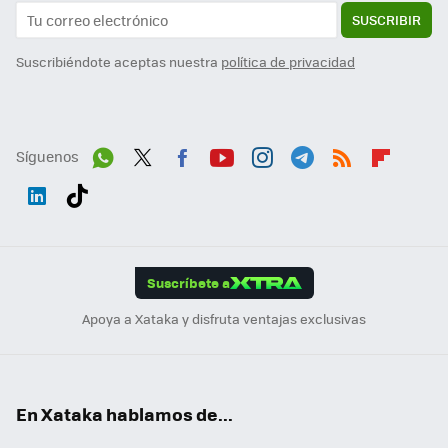
SUSCRIBIR
Suscribiéndote aceptas nuestra
política de privacidad
Síguenos
Wh
Twit
Fac
You
Inst
Tele
RSS
Flip
ats
ter
ebo
tub
agr
gra
boa
Link
Tikt
App
ok
e
am
m
rd
edI
ok
Suscríbete a
n
Apoya a Xataka y disfruta ventajas exclusivas
En Xataka hablamos de...