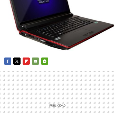
FACEBOOK
TWITTER
FLIPBOARD
E-
WHATSAPP
MAIL