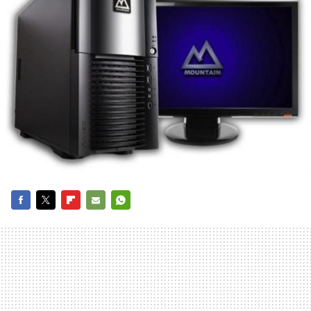
FACEBOOK
TWITTER
FLIPBOARD
E-
WHATSAPP
MAIL