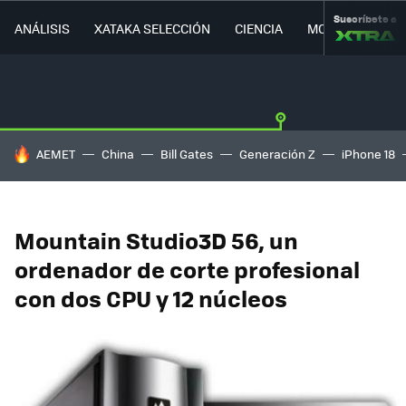
Suscríbete a
ANÁLISIS
XATAKA SELECCIÓN
CIENCIA
MOVILIDAD
HOY SE HABLA DE
AEMET
China
Bill Gates
Generación Z
iPhone 18
Mountain Studio3D 56, un
ordenador de corte profesional
con dos CPU y 12 núcleos