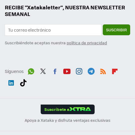
RECIBE "Xatakaletter", NUESTRA NEWSLETTER
SEMANAL
SUSCRIBIR
Suscribiéndote aceptas nuestra
política de privacidad
Síguenos
Wh
Twit
Fac
You
Inst
Tele
RSS
Flip
ats
ter
ebo
tub
agr
gra
boa
Link
Tikt
App
ok
e
am
m
rd
edI
ok
Suscríbete a
n
Apoya a Xataka y disfruta ventajas exclusivas