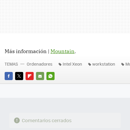
Más información |
Mountain
.
TEMAS
Ordenadores
Intel Xeon
workstation
Mo
FACEBOOK
TWITTER
FLIPBOARD
E-
WHATSAPP
MAIL
Comentarios cerrados