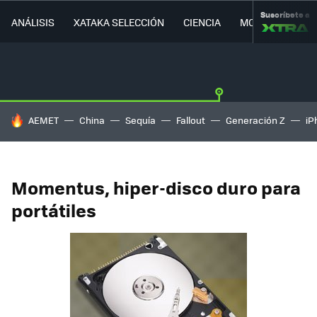
Suscríbete a
ANÁLISIS
XATAKA SELECCIÓN
CIENCIA
MOVILIDAD
HOY SE HABLA DE
AEMET
China
Sequía
Fallout
Generación Z
iP
Momentus, hiper-disco duro para
portátiles