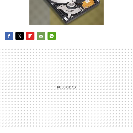
FACEBOOK
TWITTER
FLIPBOARD
E-
WHATSAPP
MAIL