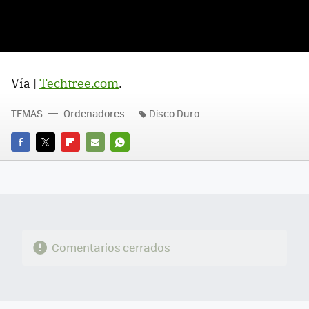
Vía |
Techtree.com
.
TEMAS
Ordenadores
Disco Duro
FACEBOOK
TWITTER
FLIPBOARD
E-
WHATSAPP
MAIL
Comentarios cerrados