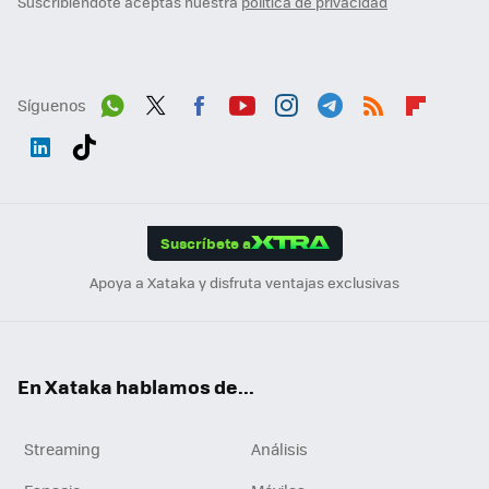
Suscribiéndote aceptas nuestra
política de privacidad
Síguenos
Wh
Twit
Fac
You
Inst
Tele
RSS
Flip
ats
ter
ebo
tub
agr
gra
boa
Link
Tikt
App
ok
e
am
m
rd
edI
ok
Suscríbete a
n
Apoya a Xataka y disfruta ventajas exclusivas
En Xataka hablamos de...
Streaming
Análisis