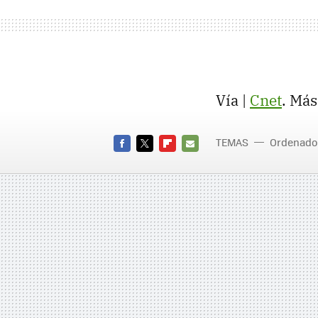
Vía |
Cnet
. Más
TEMAS
Ordenado
FACEBOOK
TWITTER
FLIPBOARD
E-
MAIL