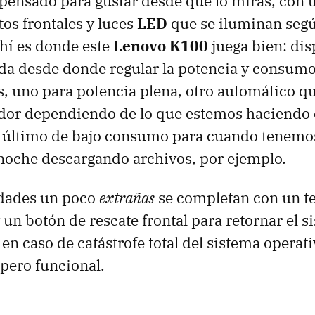
 pensado para gustar desde que lo miras, con 
tos frontales y luces
LED
que se iluminan seg
ahí es donde este
Lenovo K100
juega bien: di
da desde donde regular la potencia y consumo
, uno para potencia plena, otro automático qu
dor dependiendo de lo que estemos haciendo 
último de bajo consumo para cuando tenemos
noche descargando archivos, por ejemplo.
idades un poco
extrañas
se completan con un t
 un botón de rescate frontal para retornar el s
en caso de catástrofe total del sistema operati
pero funcional.