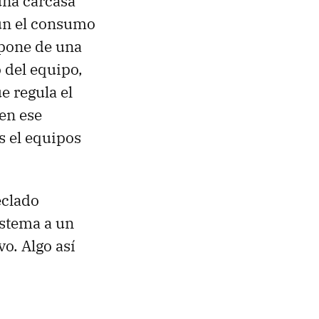
una carcasa
ún el consumo
spone de una
 del equipo,
e regula el
en ese
 el equipos
eclado
istema a un
vo. Algo así