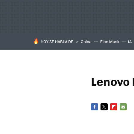
HOY SE HABLA DE
China
Elon Musk
IA
Lenovo 
FACEBOOK
TWITTER
FLIPBOARD
E-
MAIL