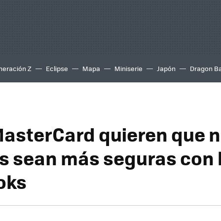
neración Z
Eclipse
Mapa
Miniserie
Japón
Dragon Ba
 MasterCard quieren que 
 sean más seguras con 
oks