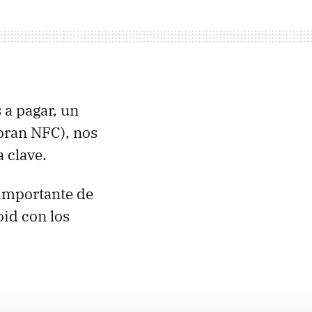
a pagar, un
poran
NFC
), nos
 clave.
importante de
oid con los