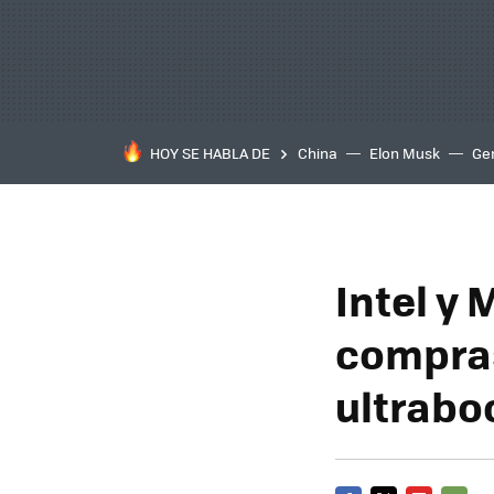
HOY SE HABLA DE
China
Elon Musk
Ge
Intel y
compras
ultrabo