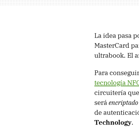
La idea pasa p
MasterCard par
ultrabook. El 
Para conseguir
tecnología NF
circuitería qu
será
encriptado
de autenticaci
Technology
.