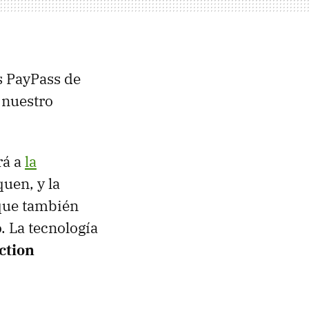
s PayPass de
 nuestro
rá a
la
uen, y la
 que también
 La tecnología
ction