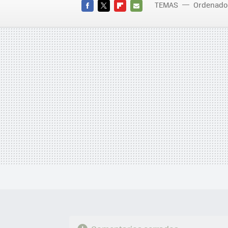
TEMAS
Ordenado
FACEBOOK
TWITTER
FLIPBOARD
E-
MAIL