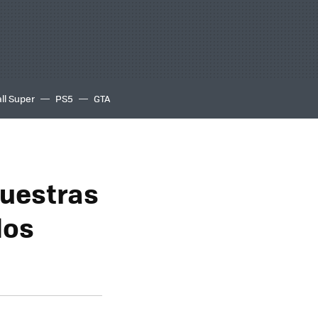
ll Super
PS5
GTA
nuestras
los