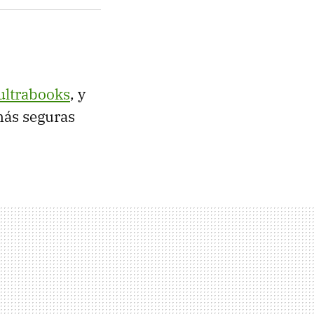
ultrabooks
, y
más seguras