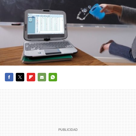
FACEBOOK
TWITTER
FLIPBOARD
E-
WHATSAPP
MAIL