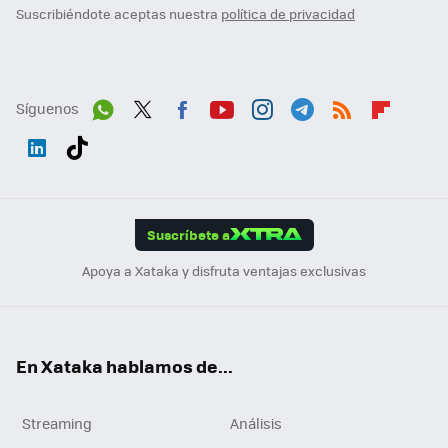
Suscribiéndote aceptas nuestra
política de privacidad
Síguenos
Wh
Twit
Fac
You
Inst
Tele
RSS
Flip
ats
ter
ebo
tub
agr
gra
boa
Link
Tikt
App
ok
e
am
m
rd
edI
ok
Suscríbete a
n
Apoya a Xataka y disfruta ventajas exclusivas
En Xataka hablamos de...
Streaming
Análisis