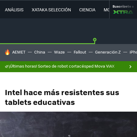
Suscríbete a
ANÁLISIS
XATAKA SELECCIÓN
CIENCIA
MOVILIDAD
HOY SE HABLA DE
AEMET
China
Waze
Fallout
Generación Z
iPh
🌿¡Últimas horas! Sorteo de robot cortacésped Mova ViAX
Intel hace más resistentes sus
tablets educativas