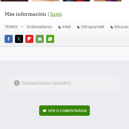
Ne
Más información |
Intel
.
TEMAS
Ordenadores
Intel
Ultraportatil
Educac
FACEBOOK
TWITTER
FLIPBOARD
E-
WHATSAPP
MAIL
Comentarios cerrados
VER
11 COMENTARIOS