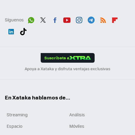
Síguenos
Wh
Twit
Fac
You
Inst
Tele
RSS
Flip
ats
ter
ebo
tub
agr
gra
boa
Link
Tikt
App
ok
e
am
m
rd
edI
ok
Suscríbete a
n
Apoya a Xataka y disfruta ventajas exclusivas
En Xataka hablamos de...
Streaming
Análisis
Espacio
Móviles