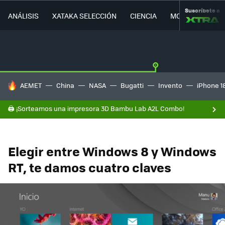
Suscríbete a
ANÁLISIS
XATAKA SELECCIÓN
CIENCIA
MOVILIDAD
HOY SE HABLA DE
AEMET
China
NASA
Bugatti
Invento
iPhone 1
🖨️ ¡Sorteamos una impresora 3D Bambu Lab A2L Combo!
Elegir entre Windows 8 y Windows
RT, te damos cuatro claves