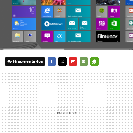
16 comentarios
FACEBOOK
TWITTER
FLIPBOARD
E-
WHATSAPP
MAIL