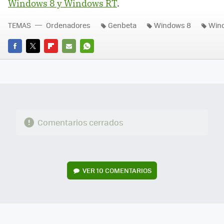
Windows 8 y Windows RT
.
TEMAS
Ordenadores
Genbeta
Windows 8
Win
FACEBOOK
TWITTER
FLIPBOARD
E-
WHATSAPP
MAIL
Comentarios cerrados
VER
10 COMENTARIOS