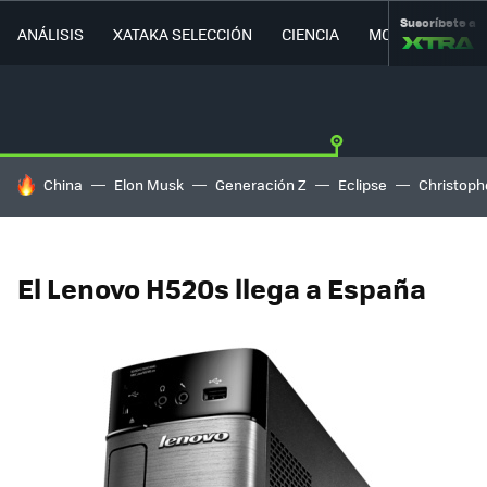
Suscríbete a
ANÁLISIS
XATAKA SELECCIÓN
CIENCIA
MOVILIDAD
HOY SE HABLA DE
China
Elon Musk
Generación Z
Eclipse
Christoph
El Lenovo H520s llega a España