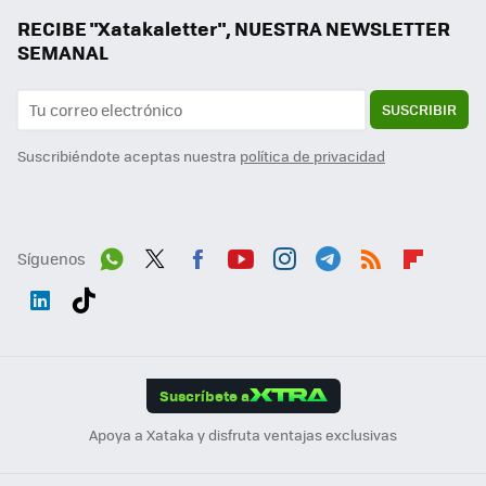
RECIBE "Xatakaletter", NUESTRA NEWSLETTER
SEMANAL
SUSCRIBIR
Suscribiéndote aceptas nuestra
política de privacidad
Síguenos
Wh
Twit
Fac
You
Inst
Tele
RSS
Flip
ats
ter
ebo
tub
agr
gra
boa
Link
Tikt
App
ok
e
am
m
rd
edI
ok
Suscríbete a
n
Apoya a Xataka y disfruta ventajas exclusivas