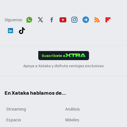
Síguenos
Wh
Twit
Fac
You
Inst
Tele
RSS
Flip
ats
ter
ebo
tub
agr
gra
boa
Link
Tikt
App
ok
e
am
m
rd
edI
ok
Suscríbete a
n
Apoya a Xataka y disfruta ventajas exclusivas
En Xataka hablamos de...
Streaming
Análisis
Espacio
Móviles