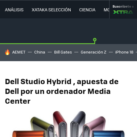
Suscríbete a
ANÁLISIS
XATAKA SELECCIÓN
CIENCIA
MOVILIDAD
HOY SE HABLA DE
AEMET
China
Bill Gates
Generación Z
iPhone 18
Dell Studio Hybrid , apuesta de
Dell por un ordenador Media
Center