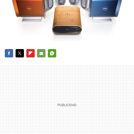
FACEBOOK
TWITTER
FLIPBOARD
E-
WHATSAPP
MAIL