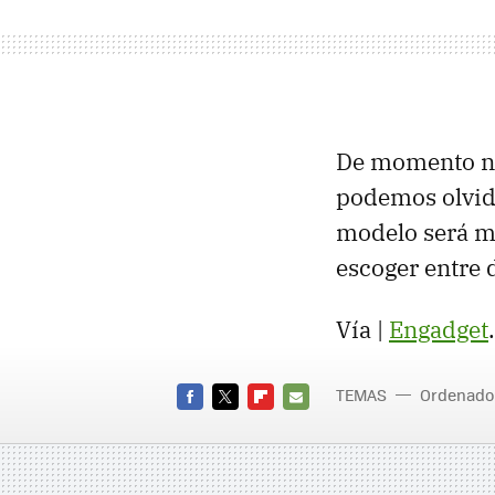
De momento no
podemos olvida
modelo será m
escoger entre 
Vía |
Engadget
.
TEMAS
Ordenado
FACEBOOK
TWITTER
FLIPBOARD
E-
MAIL