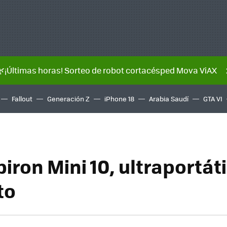
🌿¡Últimas horas! Sorteo de robot cortacésped Mova ViAX
Fallout
Generación Z
iPhone 18
Arabia Saudí
GTA VI
piron Mini 10, ultraportáti
to