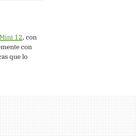
Mini 12
, con
temente con
cas que lo