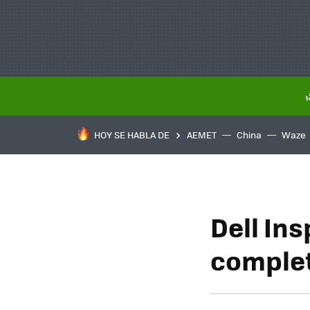
HOY SE HABLA DE
AEMET
China
Waze
Dell Ins
comple