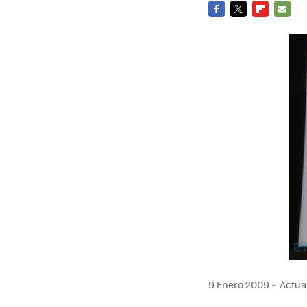
FACEBOOK
TWITTER
FLIPBOARD
E-
MAIL
9 Enero 2009
Actual