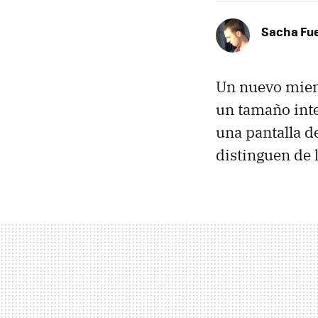
Sacha Fu
Un nuevo miemb
un tamaño int
una pantalla d
distinguen de l