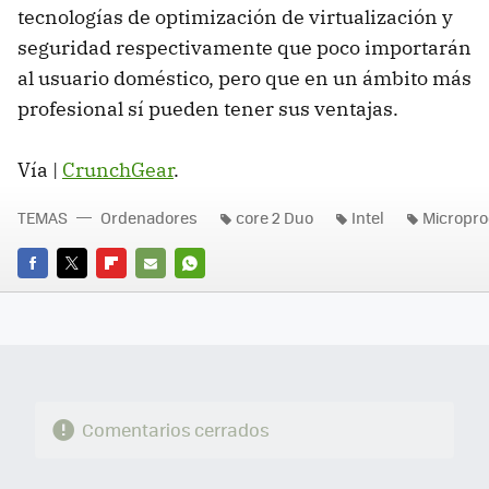
tecnologías de optimización de virtualización y
seguridad respectivamente que poco importarán
al usuario doméstico, pero que en un ámbito más
profesional sí pueden tener sus ventajas.
Vía |
CrunchGear
.
TEMAS
Ordenadores
core 2 Duo
Intel
Micropr
FACEBOOK
TWITTER
FLIPBOARD
E-
WHATSAPP
MAIL
Comentarios cerrados