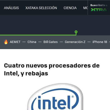
Suscríbete a
ANÁLISIS
XATAKA SELECCIÓN
CIENCIA
MOVILIDAD
HOY SE HABLA DE
AEMET
China
Bill Gates
Generación Z
iPhone 18
Cuatro nuevos procesadores de
Intel, y rebajas