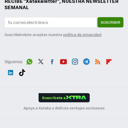
RECIBE "Xatakaletter", NUESTRA NEWSLETTER
SEMANAL
SUSCRIBIR
Suscribiéndote aceptas nuestra
política de privacidad
Síguenos
Wh
Twit
Fac
You
Inst
Tele
RSS
Flip
ats
ter
ebo
tub
agr
gra
boa
Link
Tikt
App
ok
e
am
m
rd
edI
ok
Suscríbete a
n
Apoya a Xataka y disfruta ventajas exclusivas