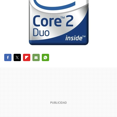
FACEBOOK
TWITTER
FLIPBOARD
E-
WHATSAPP
MAIL