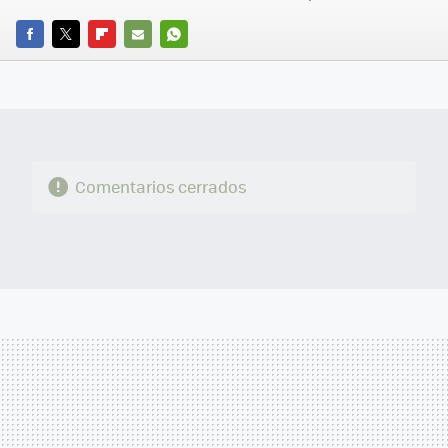
FACEBOOK
TWITTER
FLIPBOARD
E-
WHATSAPP
MAIL
Comentarios cerrados