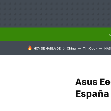
HOY SE HABLA DE
China
Tim Cook
NAS
Asus Ee
España