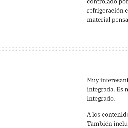
controlado por
refrigeración c
material pensa
Muy interesan
integrada. Es 
integrado.
A los contenid
También incluy