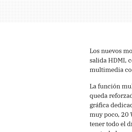
Los nuevos m
salida
HDMI
, 
multimedia con
La función mul
queda reforzad
gráfica dedica
muy poco, 20 W
tener todo el d