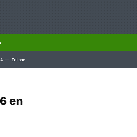
IA
Eclipse
6 en