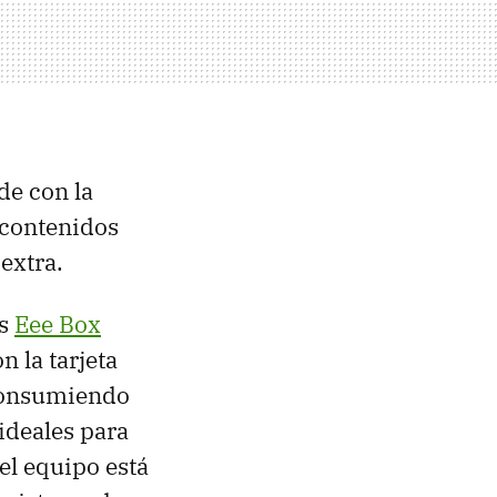
de con la
 contenidos
extra.
os
Eee Box
 la tarjeta
 consumiendo
ideales para
del equipo está