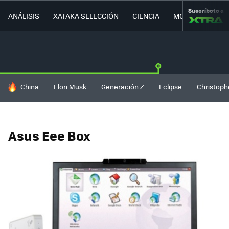
Suscríbete a
ANÁLISIS
XATAKA SELECCIÓN
CIENCIA
MOVILIDAD
HOY SE HABLA DE
China
Elon Musk
Generación Z
Eclipse
Christoph
Asus Eee Box