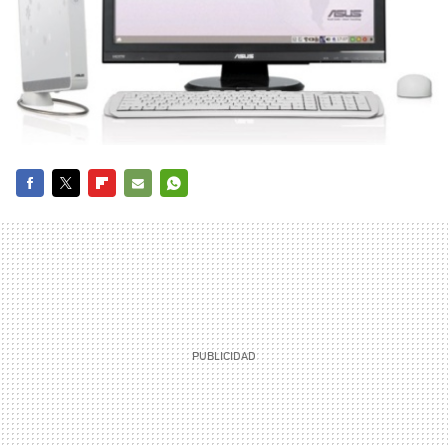
FACEBOOK
TWITTER
FLIPBOARD
E-
WHATSAPP
MAIL