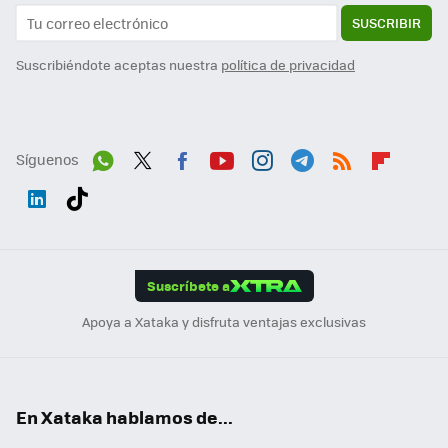
SUSCRIBIR
Suscribiéndote aceptas nuestra
política de privacidad
Síguenos
Wh
Twit
Fac
You
Inst
Tele
RSS
Flip
ats
ter
ebo
tub
agr
gra
boa
Link
Tikt
App
ok
e
am
m
rd
edI
ok
Suscríbete a
n
Apoya a Xataka y disfruta ventajas exclusivas
En Xataka hablamos de...