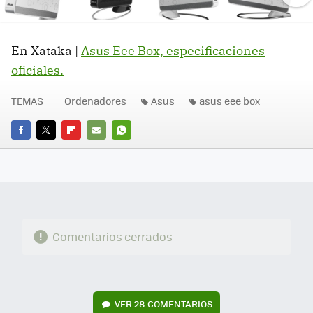
Ne
En Xataka |
Asus Eee Box, especificaciones
oficiales.
TEMAS
Ordenadores
Asus
asus eee box
FACEBOOK
TWITTER
FLIPBOARD
E-
WHATSAPP
MAIL
Comentarios cerrados
VER
28 COMENTARIOS