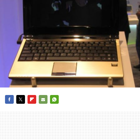
FACEBOOK
TWITTER
FLIPBOARD
E-
WHATSAPP
MAIL