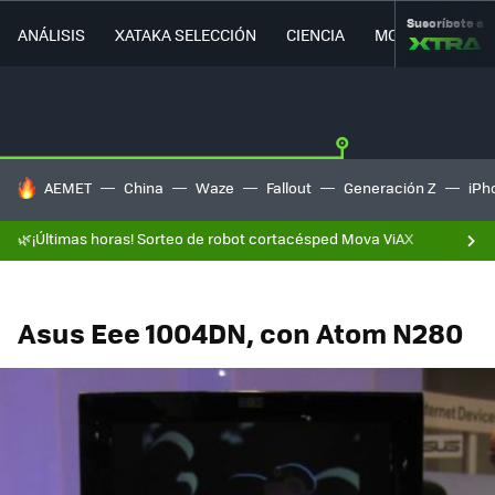
Suscríbete a
ANÁLISIS
XATAKA SELECCIÓN
CIENCIA
MOVILIDAD
HOY SE HABLA DE
AEMET
China
Waze
Fallout
Generación Z
iPh
🌿¡Últimas horas! Sorteo de robot cortacésped Mova ViAX
Asus Eee 1004DN, con Atom N280