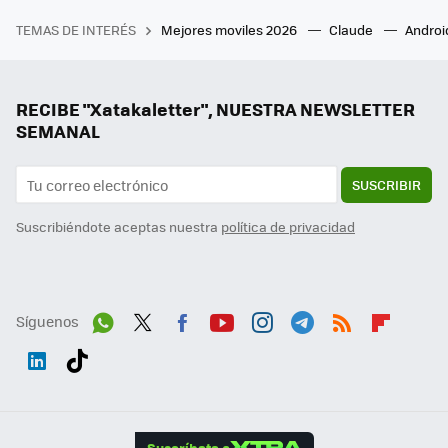
TEMAS DE INTERÉS
Mejores moviles 2026
Claude
Androi
RECIBE "Xatakaletter", NUESTRA NEWSLETTER
SEMANAL
SUSCRIBIR
Suscribiéndote aceptas nuestra
política de privacidad
Síguenos
Wh
Twit
Fac
You
Inst
Tele
RSS
Flip
ats
ter
ebo
tub
agr
gra
boa
Link
Tikt
App
ok
e
am
m
rd
edI
ok
Suscríbete a