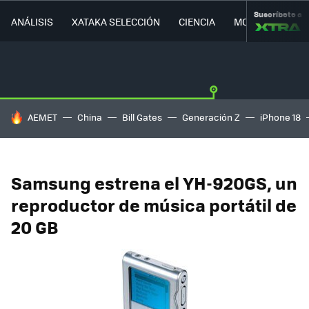
Suscríbete a
ANÁLISIS
XATAKA SELECCIÓN
CIENCIA
MOVILIDAD
HOY SE HABLA DE
AEMET
China
Bill Gates
Generación Z
iPhone 18
Samsung estrena el YH-920GS, un
reproductor de música portátil de
20 GB