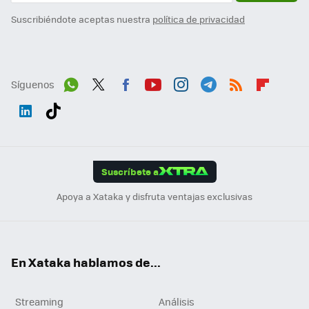
Suscribiéndote aceptas nuestra
política de privacidad
Síguenos
Wh
Twit
Fac
You
Inst
Tele
RSS
Flip
ats
ter
ebo
tub
agr
gra
boa
Link
Tikt
App
ok
e
am
m
rd
edI
ok
Suscríbete a
n
Apoya a Xataka y disfruta ventajas exclusivas
En Xataka hablamos de...
Streaming
Análisis