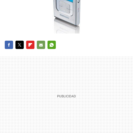
FACEBOOK
TWITTER
FLIPBOARD
E-
WHATSAPP
MAIL