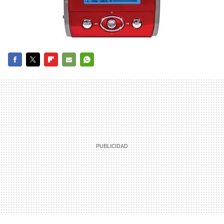
FACEBOOK
TWITTER
FLIPBOARD
E-
WHATSAPP
MAIL