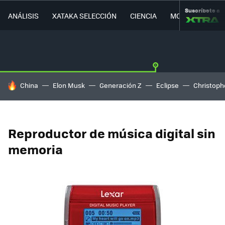
Suscríbete a
ANÁLISIS
XATAKA SELECCIÓN
CIENCIA
MOVILIDAD
HOY SE HABLA DE
China
Elon Musk
Generación Z
Eclipse
Christoph
Reproductor de música digital sin
memoria