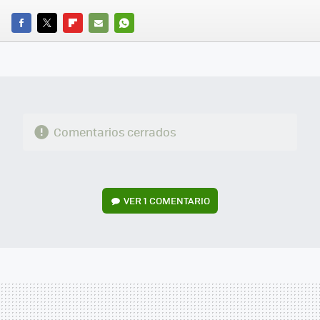
FACEBOOK
TWITTER
FLIPBOARD
E-
WHATSAPP
MAIL
Comentarios cerrados
VER
1 COMENTARIO