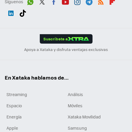
Síguenos
Wh
Twit
Fac
You
Inst
Tele
RSS
Flip
ats
ter
ebo
tub
agr
gra
boa
Link
Tikt
App
ok
e
am
m
rd
edI
ok
Suscríbete a
n
Apoya a Xataka y disfruta ventajas exclusivas
En Xataka hablamos de...
Streaming
Análisis
Espacio
Móviles
Energía
Xataka Movilidad
Apple
Samsung