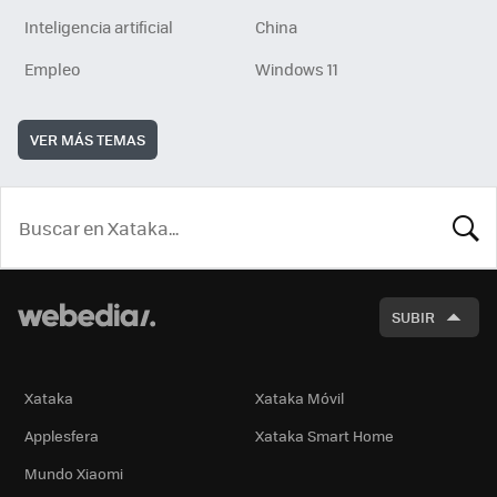
Inteligencia artificial
China
Empleo
Windows 11
VER MÁS TEMAS
BUSCA
SUBIR
Xataka
Xataka Móvil
Applesfera
Xataka Smart Home
Mundo Xiaomi