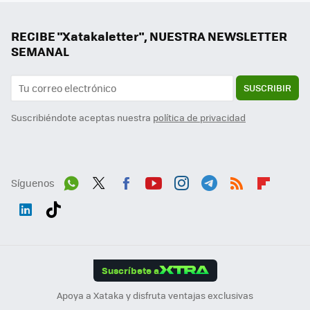
RECIBE "Xatakaletter", NUESTRA NEWSLETTER
SEMANAL
SUSCRIBIR
Suscribiéndote aceptas nuestra
política de privacidad
Síguenos
Wh
Twit
Fac
You
Inst
Tele
RSS
Flip
ats
ter
ebo
tub
agr
gra
boa
Link
Tikt
App
ok
e
am
m
rd
edI
ok
Suscríbete a
n
Apoya a Xataka y disfruta ventajas exclusivas