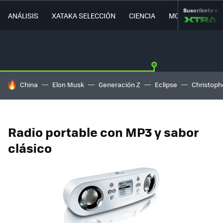
Suscríbete a
ANÁLISIS
XATAKA SELECCIÓN
CIENCIA
MOVILIDAD
HOY SE HABLA DE
China
Elon Musk
Generación Z
Eclipse
Christoph
Radio portable con MP3 y sabor
clásico