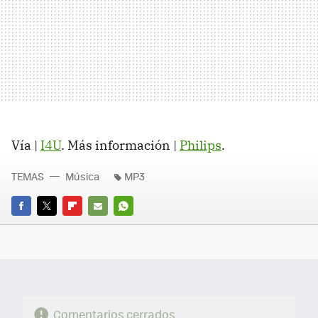
Vía |
I4U
. Más información |
Philips
.
TEMAS
Música
MP3
FACEBOOK
TWITTER
FLIPBOARD
E-
WHATSAPP
MAIL
Comentarios cerrados