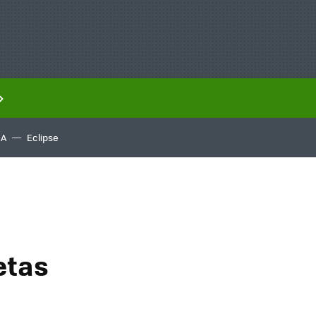
IA
Eclipse
etas