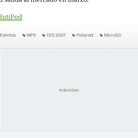
ButiPod
Eventos
MP3
CES 2007
Polaroid
MicroSD