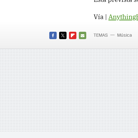
Vía |
Anything
TEMAS
Música
FACEBOOK
TWITTER
FLIPBOARD
E-
MAIL