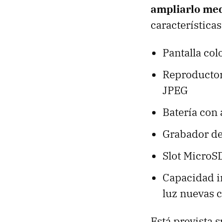
ampliarlo med
características
Pantalla col
Reproducto
JPEG
Batería con
Grabador de
Slot MicroSD
Capacidad i
luz nuevas 
Está prevista 