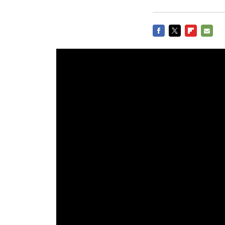
FACEBOOK
TWITTER
FLIPBOARD
E-
MAIL