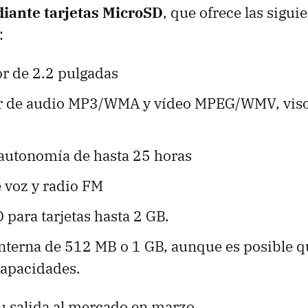
iante tarjetas MicroSD
, que ofrece las sigui
:
or de 2.2 pulgadas
r de audio MP3/WMA y vídeo MPEG/WMV, viso
 autonomía de hasta 25 horas
 voz y radio FM
 para tarjetas hasta 2 GB.
nterna de 512 MB o 1 GB, aunque es posible qu
capacidades.
su salida al mercado en marzo.