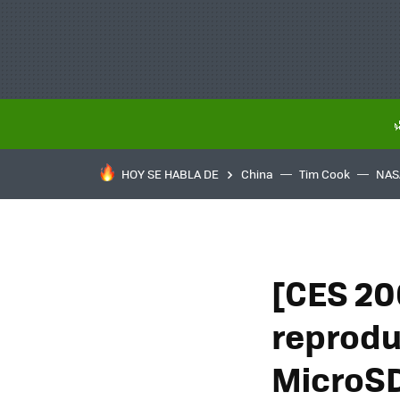
HOY SE HABLA DE
China
Tim Cook
NAS
[CES 20
reprodu
MicroS