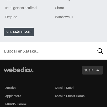
Inteligencia artificial
China
Empleo
Windows 11
VER MÁS TEMAS
BUSCA
SUBIR
Xataka
Xataka Móvil
Applesfera
Xataka Smart Home
Mundo Xiaomi