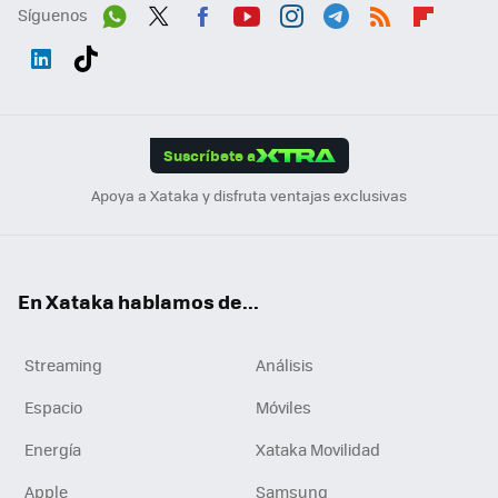
Síguenos
Wh
Twit
Fac
You
Inst
Tele
RSS
Flip
ats
ter
ebo
tub
agr
gra
boa
Link
Tikt
App
ok
e
am
m
rd
edI
ok
Suscríbete a
n
Apoya a Xataka y disfruta ventajas exclusivas
En Xataka hablamos de...
Streaming
Análisis
Espacio
Móviles
Energía
Xataka Movilidad
Apple
Samsung