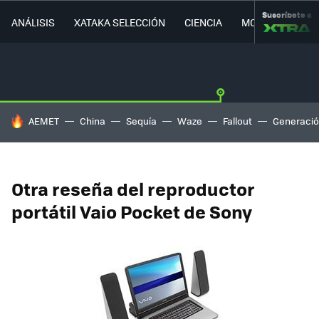
Suscríbete a
ANÁLISIS
XATAKA SELECCIÓN
CIENCIA
MOVILIDAD
HOY SE HABLA DE
AEMET
China
Sequía
Waze
Fallout
Generació
Otra reseña del reproductor
portátil Vaio Pocket de Sony