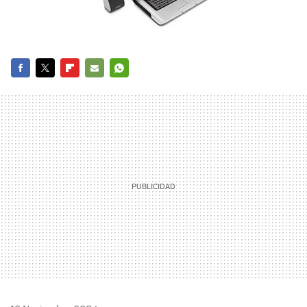
FACEBOOK
TWITTER
FLIPBOARD
E-
WHATSAPP
MAIL