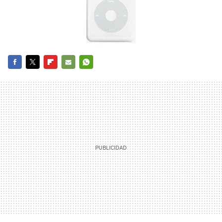
FACEBOOK
TWITTER
FLIPBOARD
E-
WHATSAPP
MAIL