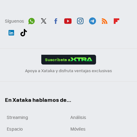
Síguenos
Wh
Twit
Fac
You
Inst
Tele
RSS
Flip
ats
ter
ebo
tub
agr
gra
boa
Link
Tikt
App
ok
e
am
m
rd
edI
ok
Suscríbete a
n
Apoya a Xataka y disfruta ventajas exclusivas
En Xataka hablamos de...
Streaming
Análisis
Espacio
Móviles