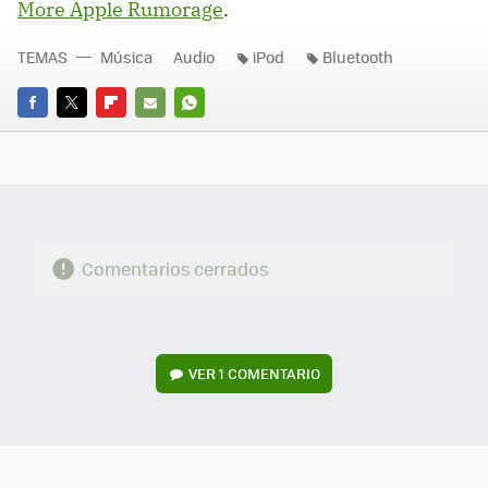
More Apple Rumorage
.
TEMAS
Música
Audio
iPod
Bluetooth
FACEBOOK
TWITTER
FLIPBOARD
E-
WHATSAPP
MAIL
Comentarios cerrados
VER
1 COMENTARIO