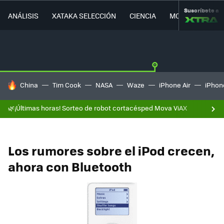
Suscríbete a
ANÁLISIS
XATAKA SELECCIÓN
CIENCIA
MOVILIDAD
HOY SE HABLA DE
China
Tim Cook
NASA
Waze
iPhone Air
iPhone
🌿¡Últimas horas! Sorteo de robot cortacésped Mova ViAX
Los rumores sobre el iPod crecen,
ahora con Bluetooth