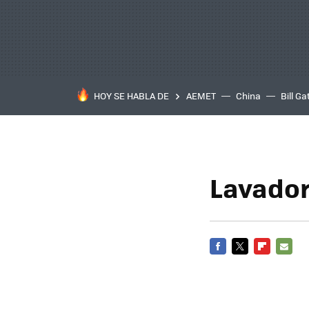
HOY SE HABLA DE
AEMET
China
Bill Ga
Lavador
FACEBOOK
TWITTER
FLIPBOARD
E-
MAIL