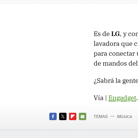
Es de
LG
, y co
lavadora que c
para conectar 
de mandos del
¿Sabrá la gent
Vía |
Engadget
.
TEMAS
Música
electro
FACEBOOK
TWITTER
FLIPBOARD
E-
MAIL