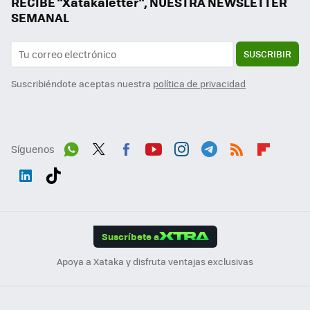
RECIBE "Xatakaletter", NUESTRA NEWSLETTER
SEMANAL
SUSCRIBIR
Suscribiéndote aceptas nuestra
política de privacidad
Síguenos
Wh
Twit
Fac
You
Inst
Tele
RSS
Flip
ats
ter
ebo
tub
agr
gra
boa
Link
Tikt
App
ok
e
am
m
rd
edI
ok
Suscríbete a
n
Apoya a Xataka y disfruta ventajas exclusivas