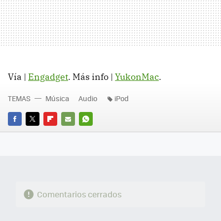
Vía |
Engadget
. Más info |
YukonMac
.
TEMAS
Música
Audio
iPod
FACEBOOK
TWITTER
FLIPBOARD
E-
WHATSAPP
MAIL
Comentarios cerrados