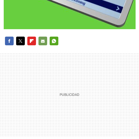
FACEBOOK
TWITTER
FLIPBOARD
E-
WHATSAPP
MAIL