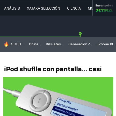
Suscríbete a
ANÁLISIS
XATAKA SELECCIÓN
CIENCIA
MOVILIDAD
HOY SE HABLA DE
AEMET
China
Bill Gates
Generación Z
iPhone 18
iPod shuflle con pantalla... casi