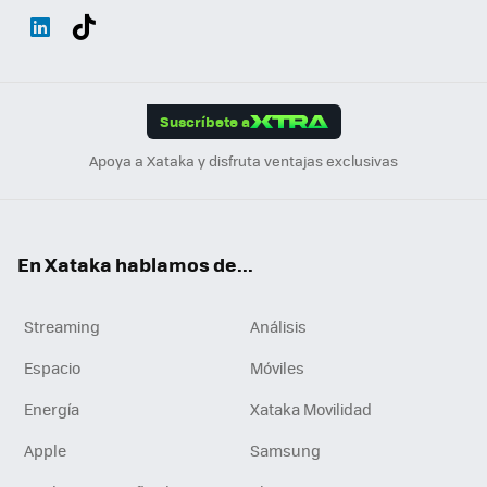
Wh
Twit
Fac
You
Inst
Tele
RSS
Flip
ats
ter
ebo
tub
agr
gra
boa
Link
Tikt
App
ok
e
am
m
rd
edI
ok
Suscríbete a
n
Apoya a Xataka y disfruta ventajas exclusivas
En Xataka hablamos de...
Streaming
Análisis
Espacio
Móviles
Energía
Xataka Movilidad
Apple
Samsung