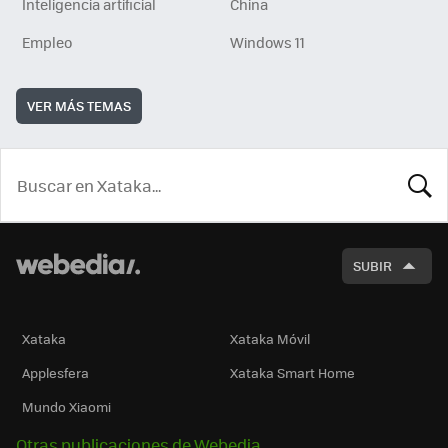
Inteligencia artificial
China
Empleo
Windows 11
VER MÁS TEMAS
BUSCA
SUBIR
Xataka
Xataka Móvil
Applesfera
Xataka Smart Home
Mundo Xiaomi
Otras publicaciones de Webedia