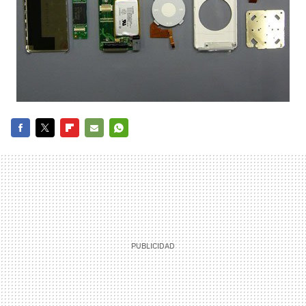
FACEBOOK
TWITTER
FLIPBOARD
E-
WHATSAPP
MAIL