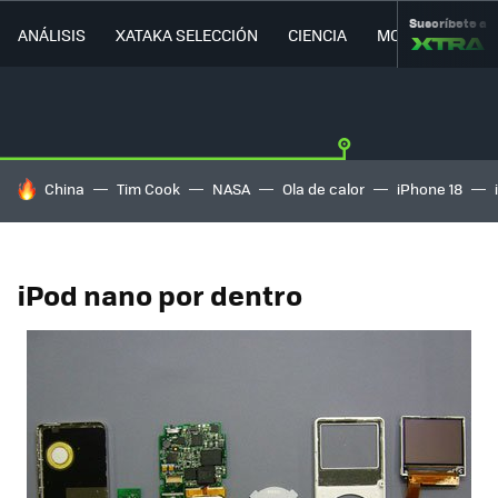
Suscríbete a
ANÁLISIS
XATAKA SELECCIÓN
CIENCIA
MOVILIDAD
HOY SE HABLA DE
China
Tim Cook
NASA
Ola de calor
iPhone 18
iPod nano por dentro