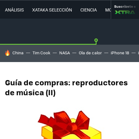
Suscríbete a
ANÁLISIS
XATAKA SELECCIÓN
CIENCIA
MOVILIDAD
HOY SE HABLA DE
China
Tim Cook
NASA
Ola de calor
iPhone 18
Guía de compras: reproductores
de música (II)