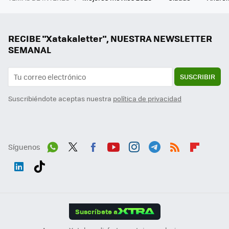
RECIBE "Xatakaletter", NUESTRA NEWSLETTER
SEMANAL
SUSCRIBIR
Suscribiéndote aceptas nuestra
política de privacidad
Síguenos
Wh
Twit
Fac
You
Inst
Tele
RSS
Flip
ats
ter
ebo
tub
agr
gra
boa
Link
Tikt
App
ok
e
am
m
rd
edI
ok
Suscríbete a
n