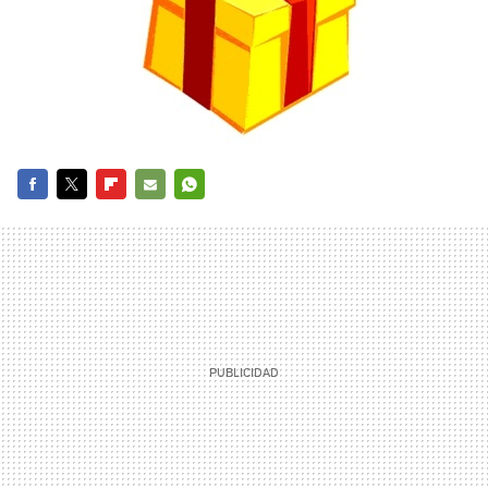
FACEBOOK
TWITTER
FLIPBOARD
E-
WHATSAPP
MAIL