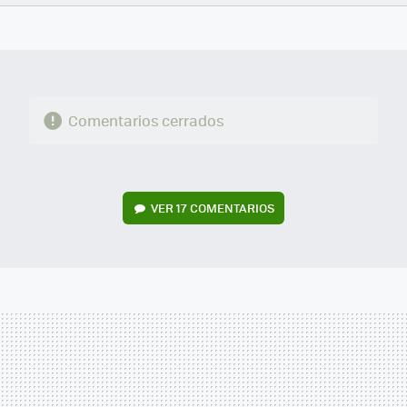
FACEBOOK
TWITTER
FLIPBOARD
E-
WHATSAPP
MAIL
Comentarios cerrados
VER
17 COMENTARIOS