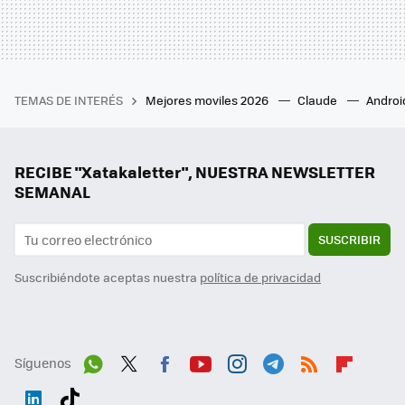
TEMAS DE INTERÉS
Mejores moviles 2026
Claude
Androi
RECIBE "Xatakaletter", NUESTRA NEWSLETTER
SEMANAL
SUSCRIBIR
Suscribiéndote aceptas nuestra
política de privacidad
Síguenos
Wh
Twit
Fac
You
Inst
Tele
RSS
Flip