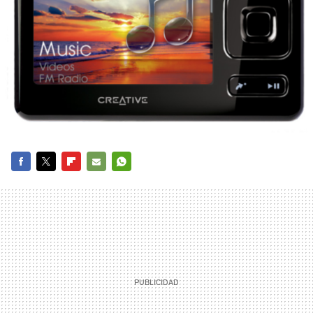
FACEBOOK
TWITTER
FLIPBOARD
E-
WHATSAPP
MAIL