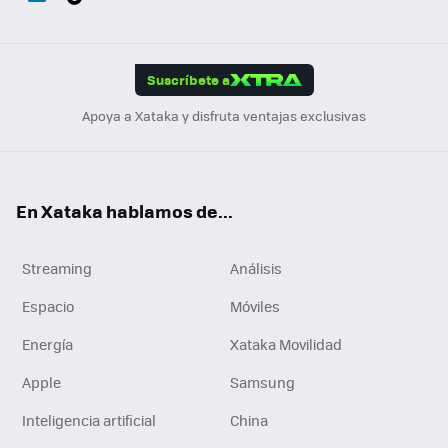
ats
ter
ebo
tub
agr
gra
boa
Link
Tikt
App
ok
e
am
m
rd
edI
ok
Suscríbete a
n
Apoya a Xataka y disfruta ventajas exclusivas
En Xataka hablamos de...
Streaming
Análisis
Espacio
Móviles
Energía
Xataka Movilidad
Apple
Samsung
Inteligencia artificial
China