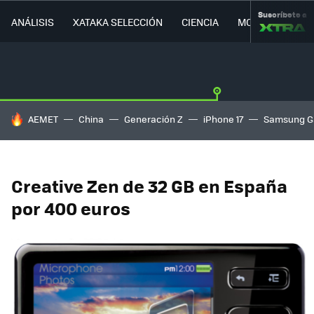
Suscríbete a
ANÁLISIS
XATAKA SELECCIÓN
CIENCIA
MOVILIDAD
HOY SE HABLA DE
AEMET
China
Generación Z
iPhone 17
Samsung G
Creative Zen de 32 GB en España
por 400 euros