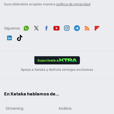
Suscribiéndote aceptas nuestra
política de privacidad
Síguenos
Wh
Twit
Fac
You
Inst
Tele
RSS
Flip
ats
ter
ebo
tub
agr
gra
boa
Link
Tikt
App
ok
e
am
m
rd
edI
ok
Suscríbete a
n
Apoya a Xataka y disfruta ventajas exclusivas
En Xataka hablamos de...
Streaming
Análisis