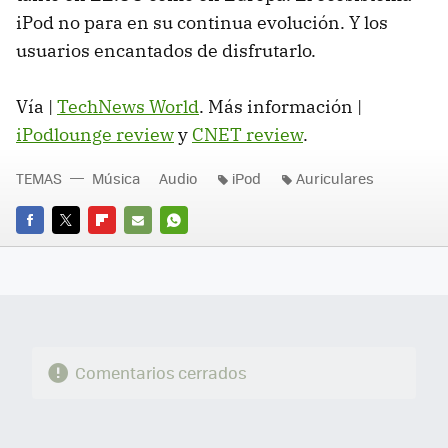
iPod no para en su continua evolución. Y los
usuarios encantados de disfrutarlo.
Vía |
TechNews World
. Más información |
iPodlounge review
y
CNET review
.
TEMAS
Música
Audio
iPod
Auriculares
FACEBOOK
TWITTER
FLIPBOARD
E-
WHATSAPP
MAIL
Comentarios cerrados