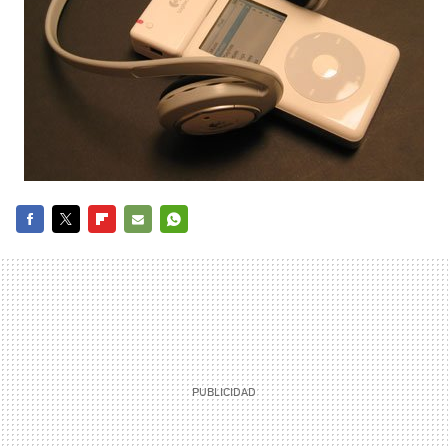
FACEBOOK
TWITTER
FLIPBOARD
E-
WHATSAPP
MAIL