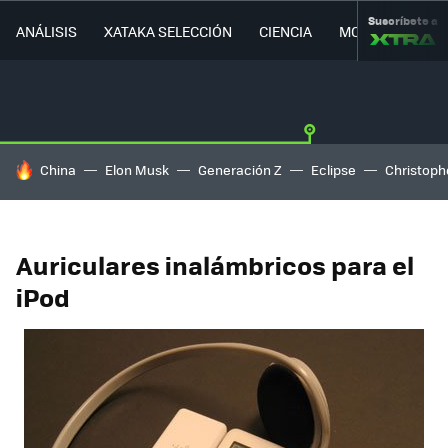
Suscríbete a
ANÁLISIS
XATAKA SELECCIÓN
CIENCIA
MOVILIDAD
HOY SE HABLA DE
China
Elon Musk
Generación Z
Eclipse
Christoph
Auriculares inalámbricos para el
iPod