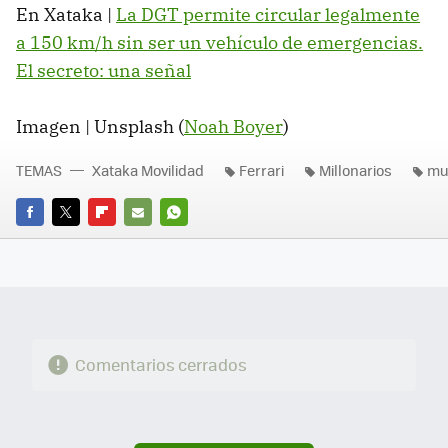
En Xataka |
La DGT permite circular legalmente
a 150 km/h sin ser un vehículo de emergencias.
El secreto: una señal
Imagen | Unsplash (
Noah Boyer
)
TEMAS
Xataka Movilidad
Ferrari
Millonarios
mu
FACEBOOK
TWITTER
FLIPBOARD
E-
WHATSAPP
MAIL
Comentarios cerrados