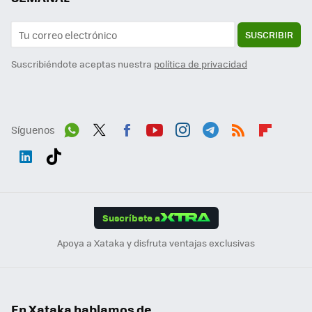
SUSCRIBIR
Suscribiéndote aceptas nuestra
política de privacidad
Síguenos
Wh
Twit
Fac
You
Inst
Tele
RSS
Flip
ats
ter
ebo
tub
agr
gra
boa
Link
Tikt
App
ok
e
am
m
rd
edI
ok
Suscríbete a
n
Apoya a Xataka y disfruta ventajas exclusivas
En Xataka hablamos de...