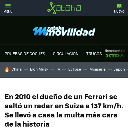
MENÚ
NUEVO
Suscríbete a
PRUEBAS DE COCHES
CIRCULACION
TRUCOS MOTOR
HOY SE HABLA DE
China
Elon Musk
IA
Eclipse
Miniserie
Japón
En 2010 el dueño de un Ferrari se
saltó un radar en Suiza a 137 km/h.
Se llevó a casa la multa más cara
de la historia