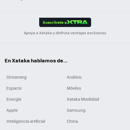
ats
ter
ebo
tub
agr
gra
boa
Link
Tikt
App
ok
e
am
m
rd
edI
ok
Suscríbete a
n
Apoya a Xataka y disfruta ventajas exclusivas
En Xataka hablamos de...
Streaming
Análisis
Espacio
Móviles
Energía
Xataka Movilidad
Apple
Samsung
Inteligencia artificial
China