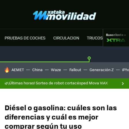
Suscríbete a
PRUEBAS DE COCHES
CIRCULACION
TRUCOS MOTOR
HOY SE HABLA DE
AEMET
China
Waze
Fallout
Generación Z
iPh
🌿¡Últimas horas! Sorteo de robot cortacésped Mova ViAX
Diésel o gasolina: cuáles son las
diferencias y cuál es mejor
comprar según tu uso