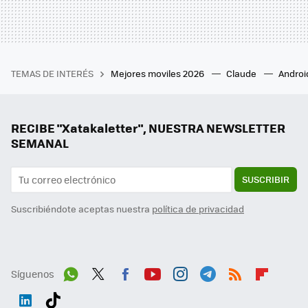
TEMAS DE INTERÉS
Mejores moviles 2026
Claude
Androi
RECIBE "Xatakaletter", NUESTRA NEWSLETTER
SEMANAL
SUSCRIBIR
Suscribiéndote aceptas nuestra
política de privacidad
Síguenos
Wh
Twit
Fac
You
Inst
Tele
RSS
Flip