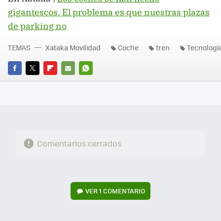
gigantescos. El problema es que nuestras plazas
de parking no
TEMAS
Xataka Movilidad
Coche
tren
Tecnologí
FACEBOOK
TWITTER
FLIPBOARD
E-
WHATSAPP
MAIL
Comentarios cerrados
VER
1 COMENTARIO