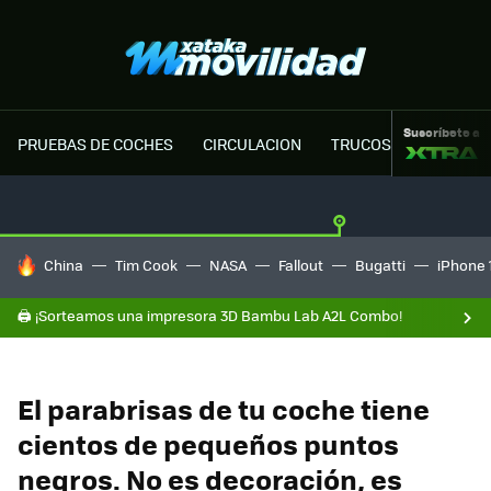
Suscríbete a
PRUEBAS DE COCHES
CIRCULACION
TRUCOS MOTOR
HOY SE HABLA DE
China
Tim Cook
NASA
Fallout
Bugatti
iPhone 
🖨️ ¡Sorteamos una impresora 3D Bambu Lab A2L Combo!
El parabrisas de tu coche tiene
cientos de pequeños puntos
negros. No es decoración, es