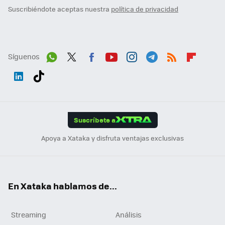
Suscribiéndote aceptas nuestra
política de privacidad
Síguenos
Wh
Twit
Fac
You
Inst
Tele
RSS
Flip
ats
ter
ebo
tub
agr
gra
boa
Link
Tikt
App
ok
e
am
m
rd
edI
ok
Suscríbete a
n
Apoya a Xataka y disfruta ventajas exclusivas
En Xataka hablamos de...
Streaming
Análisis