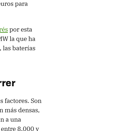
euros para
rés
por esta
BMW la que ha
 las baterías
rrer
es factores. Son
én más densas,
n a una
 entre 8.000 y