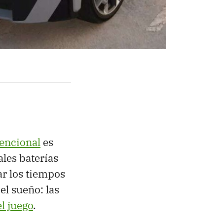
encional
es
ales baterías
ar los tiempos
el sueño: las
l juego
.