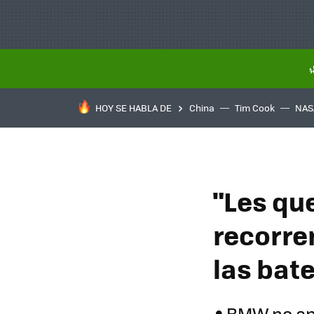
HOY SE HABLA DE
China
Tim Cook
NAS
"Les qu
recorrer
las bat
BMW no apu