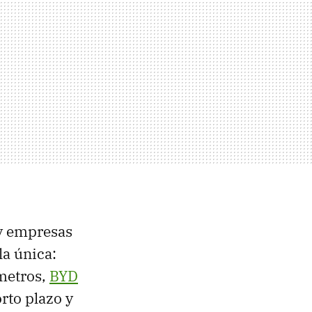
ay empresas
la única:
metros,
BYD
rto plazo y