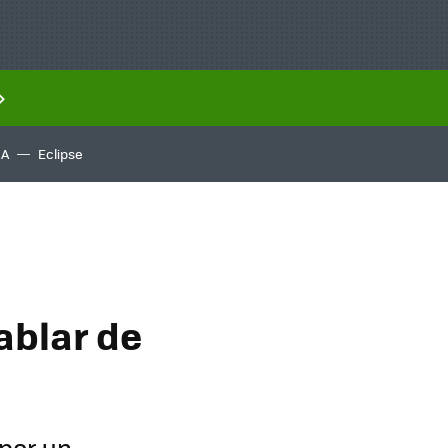
IA
Eclipse
ablar de
 por un