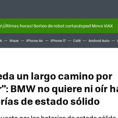
🌿¡Últimas horas! Sorteo de robot cortacésped Mova ViAX
A
Waze
iPhone Air
iPhone 17
Café
Android Auto
eda un largo camino por
": BMW no quiere ni oír h
erías de estado sólido
esta por las baterías de estado sólido