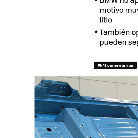
motivo muy
litio
También op
pueden seg
11 comentarios