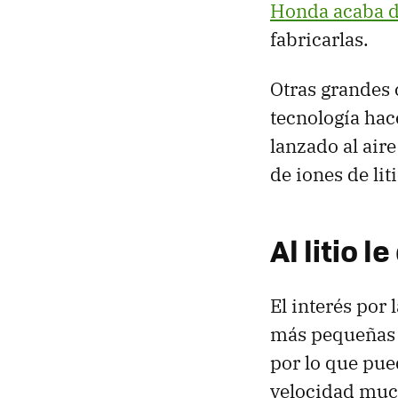
Honda acaba d
fabricarlas.
Otras grande
tecnología hac
lanzado al aire
de iones de li
Al litio 
El interés por 
más pequeñas y
por lo que pu
velocidad much