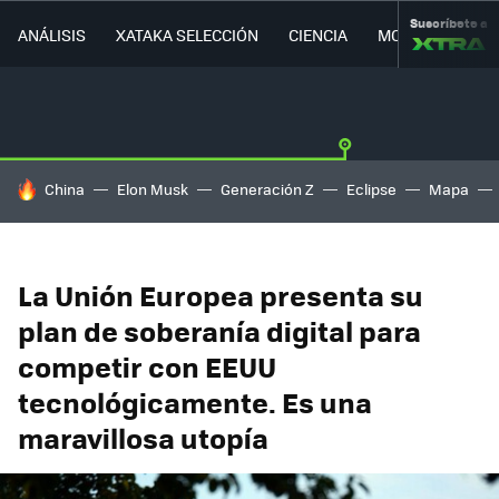
Suscríbete a
ANÁLISIS
XATAKA SELECCIÓN
CIENCIA
MOVILIDAD
HOY SE HABLA DE
China
Elon Musk
Generación Z
Eclipse
Mapa
La Unión Europea presenta su
plan de soberanía digital para
competir con EEUU
tecnológicamente. Es una
maravillosa utopía