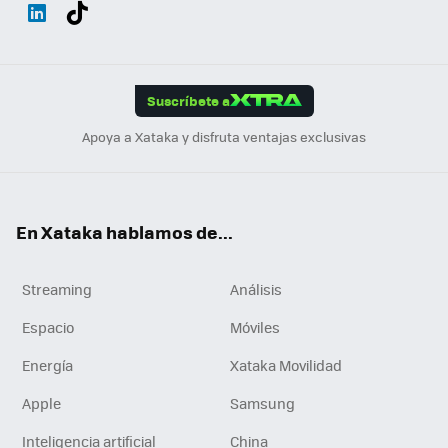
Wh
Twit
Fac
You
Inst
Tele
RSS
Flip
ats
ter
ebo
tub
agr
gra
boa
Link
Tikt
App
ok
e
am
m
rd
edI
ok
Suscríbete a
n
Apoya a Xataka y disfruta ventajas exclusivas
En Xataka hablamos de...
Streaming
Análisis
Espacio
Móviles
Energía
Xataka Movilidad
Apple
Samsung
Inteligencia artificial
China