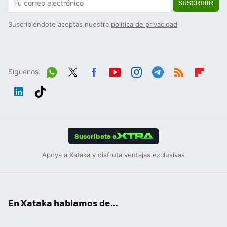
SUSCRIBIR
Suscribiéndote aceptas nuestra
política de privacidad
Síguenos
Wh
Twit
Fac
You
Inst
Tele
RSS
Flip
ats
ter
ebo
tub
agr
gra
boa
Link
Tikt
App
ok
e
am
m
rd
edIn
ok
Suscríbete a
Apoya a Xataka y disfruta ventajas exclusivas
En Xataka hablamos de...