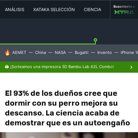
Suscríbete a
ANÁLISIS
XATAKA SELECCIÓN
CIENCIA
MOVILIDAD
HOY SE HABLA DE
AEMET
China
NASA
Bugatti
Invento
iPhone 1
🖨️ ¡Sorteamos una impresora 3D Bambu Lab A2L Combo!
El 93% de los dueños cree que
dormir con su perro mejora su
descanso. La ciencia acaba de
demostrar que es un autoengaño