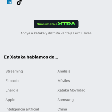
ats
ter
ebo
tub
agr
gra
boa
Link
Tikt
App
ok
e
am
m
rd
edI
ok
Suscríbete a
n
Apoya a Xataka y disfruta ventajas exclusivas
En Xataka hablamos de...
Streaming
Análisis
Espacio
Móviles
Energía
Xataka Movilidad
Apple
Samsung
Inteligencia artificial
China