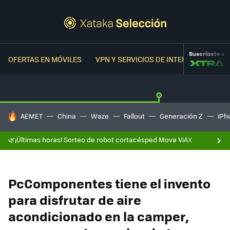
Suscríbete a
OFERTAS EN MÓVILES
VPN Y SERVICIOS DE INTERNET
OFER
HOY SE HABLA DE
AEMET
China
Waze
Fallout
Generación Z
iPh
🌿¡Últimas horas! Sorteo de robot cortacésped Mova ViAX
PcComponentes tiene el invento
para disfrutar de aire
acondicionado en la camper,