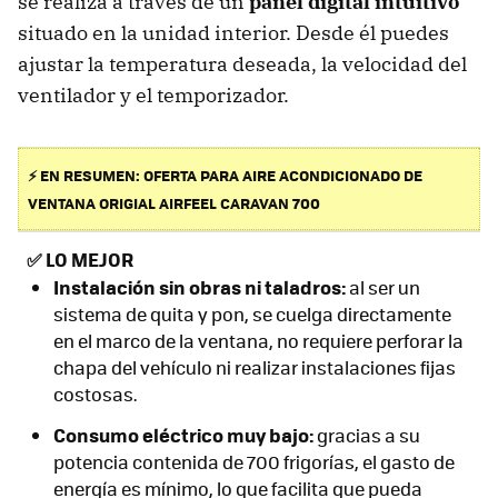
se realiza a través de un
panel digital intuitivo
situado en la unidad interior. Desde él puedes
ajustar la temperatura deseada, la velocidad del
ventilador y el temporizador.
⚡ EN RESUMEN: OFERTA PARA AIRE ACONDICIONADO DE
VENTANA ORIGIAL AIRFEEL CARAVAN 700
✅
LO MEJOR
Instalación sin obras ni taladros:
al ser un
sistema de quita y pon, se cuelga directamente
en el marco de la ventana, no requiere perforar la
chapa del vehículo ni realizar instalaciones fijas
costosas.
Consumo eléctrico muy bajo:
gracias a su
potencia contenida de 700 frigorías, el gasto de
energía es mínimo, lo que facilita que pueda