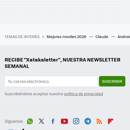
TEMAS DE INTERÉS
Mejores moviles 2026
Claude
Androi
RECIBE "Xatakaletter", NUESTRA NEWSLETTER
SEMANAL
SUSCRIBIR
Suscribiéndote aceptas nuestra
política de privacidad
Síguenos
Wh
Twit
Fac
You
Inst
Tele
RSS
Flip