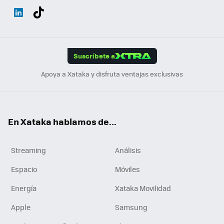
Wh
Twit
Fac
You
Inst
Tele
RSS
Flip
ats
ter
ebo
tub
agr
gra
boa
Link
Tikt
App
ok
e
am
m
rd
edI
ok
Suscríbete a
n
Apoya a Xataka y disfruta ventajas exclusivas
En Xataka hablamos de...
Streaming
Análisis
Espacio
Móviles
Energía
Xataka Movilidad
Apple
Samsung