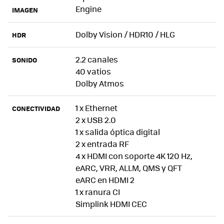
Engine
IMAGEN
Dolby Vision / HDR10 / HLG
HDR
2.2 canales
SONIDO
40 vatios
Dolby Atmos
1 x Ethernet
CONECTIVIDAD
2 x USB 2.0
1 x salida óptica digital
2 x entrada RF
4 x HDMI con soporte 4K 120 Hz,
eARC, VRR, ALLM, QMS y QFT
eARC en HDMI 2
1 x ranura CI
Simplink HDMI CEC