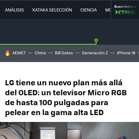
Suscríbete a
ANÁLISIS
XATAKA SELECCIÓN
CIENCIA
MOVILIDAD
HOY SE HABLA DE
AEMET
China
Bill Gates
Generación Z
iPhone 18
LG tiene un nuevo plan más allá
del OLED: un televisor Micro RGB
de hasta 100 pulgadas para
pelear en la gama alta LED