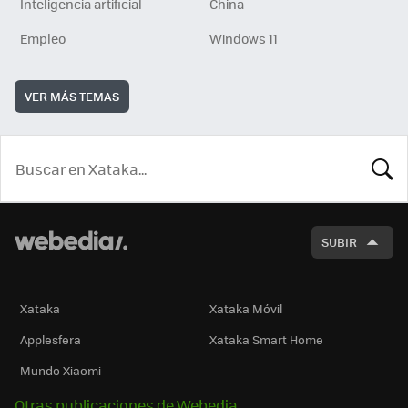
Inteligencia artificial
China
Empleo
Windows 11
VER MÁS TEMAS
BUSCA
SUBIR
Xataka
Xataka Móvil
Applesfera
Xataka Smart Home
Mundo Xiaomi
Otras publicaciones de Webedia