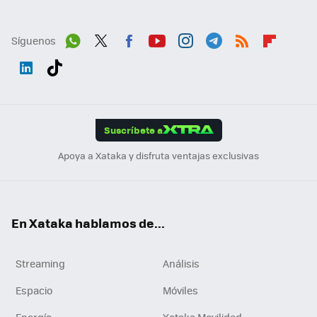
Síguenos
Wh
Twit
Fac
You
Inst
Tele
RSS
Flip
ats
ter
ebo
tub
agr
gra
boa
Link
Tikt
App
ok
e
am
m
rd
edI
ok
Suscríbete a
n
Apoya a Xataka y disfruta ventajas exclusivas
En Xataka hablamos de...
Streaming
Análisis
Espacio
Móviles
Energía
Xataka Movilidad