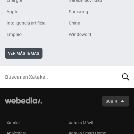
Apple
Samsung
Inteligencia artificial
China
Empleo
Windows 11
VER MÁS TEMAS
BUSCA
SUBIR
Xataka
Xataka Móvil
Applesfera
Xataka Smart Home