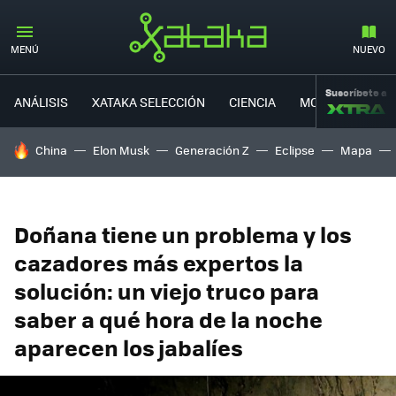
MENÚ
NUEVO
Suscríbete a
ANÁLISIS
XATAKA SELECCIÓN
CIENCIA
MOVILIDAD
HOY SE HABLA DE
China
Elon Musk
Generación Z
Eclipse
Mapa
Doñana tiene un problema y los
cazadores más expertos la
solución: un viejo truco para
saber a qué hora de la noche
aparecen los jabalíes