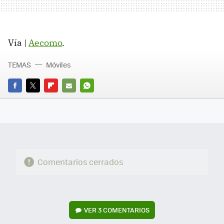
Vía |
Aecomo
.
TEMAS
Móviles
FACEBOOK
TWITTER
FLIPBOARD
E-
WHATSAPP
MAIL
Comentarios cerrados
VER
3 COMENTARIOS