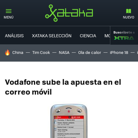
MENÚ
NUEVO
Suscríbete a
ANÁLISIS
XATAKA SELECCIÓN
CIENCIA
MOVILIDAD
HOY SE HABLA DE
China
Tim Cook
NASA
Ola de calor
iPhone 18
Vodafone sube la apuesta en el
correo móvil