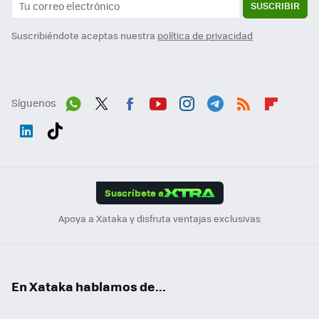
SUSCRIBIR
Suscribiéndote aceptas nuestra
política de privacidad
Síguenos
Wh
Twit
Fac
You
Inst
Tele
RSS
Flip
ats
ter
ebo
tub
agr
gra
boa
Link
Tikt
App
ok
e
am
m
rd
edI
ok
Suscríbete a
n
Apoya a Xataka y disfruta ventajas exclusivas
En Xataka hablamos de...