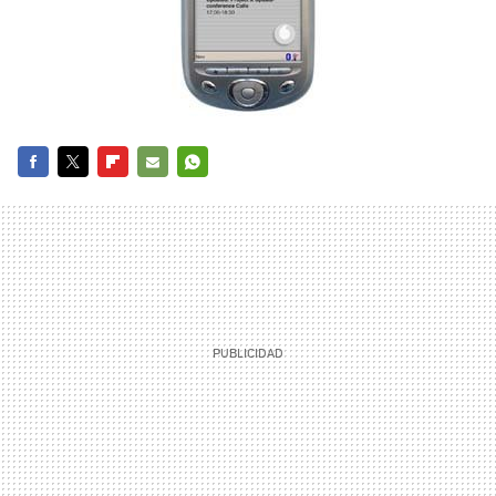
FACEBOOK
TWITTER
FLIPBOARD
E-
WHATSAPP
MAIL