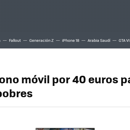
a
Fallout
Generación Z
iPhone 18
Arabia Saudí
GTA VI
fono móvil por 40 euros p
pobres