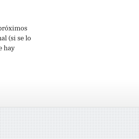
 próximos
l (si se lo
e hay