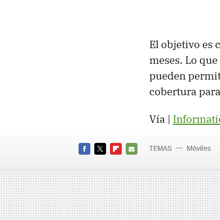
El objetivo es
meses. Lo que 
pueden permiti
cobertura para
Vía |
Informat
TEMAS
Móviles
FACEBOOK
TWITTER
FLIPBOARD
E-
MAIL