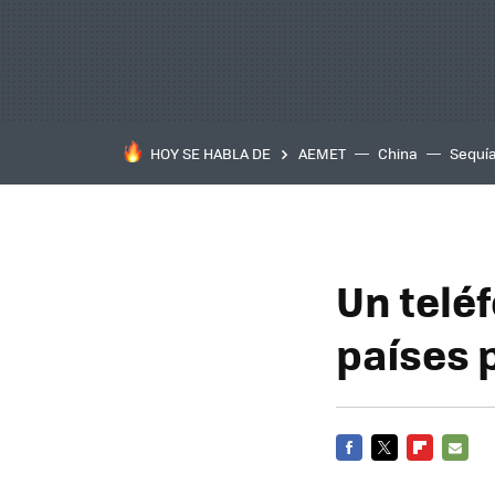
HOY SE HABLA DE
AEMET
China
Sequí
Un telé
países 
FACEBOOK
TWITTER
FLIPBOARD
E-