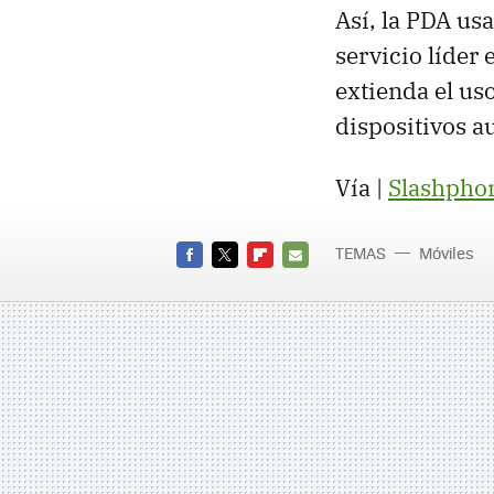
Así, la PDA us
servicio líder
extienda el us
dispositivos a
Vía |
Slashpho
TEMAS
Móviles
FACEBOOK
TWITTER
FLIPBOARD
E-
MAIL