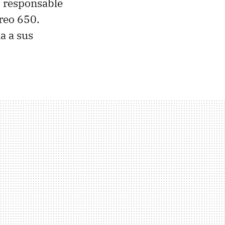
, responsable
Treo 650.
a a sus