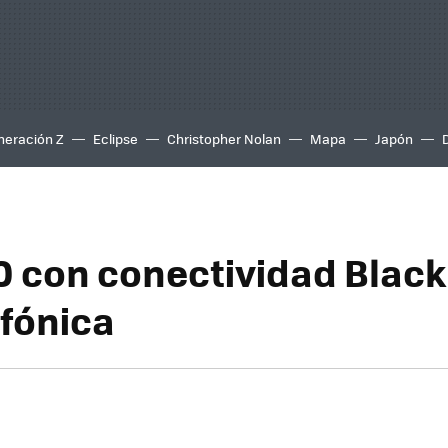
neración Z
Eclipse
Christopher Nolan
Mapa
Japón
0 con conectividad Blac
efónica