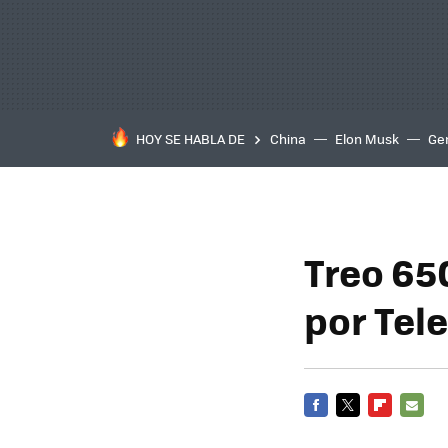
HOY SE HABLA DE
China
Elon Musk
Ge
Treo 65
por Tel
FACEBOOK
TWITTER
FLIPBOARD
E-