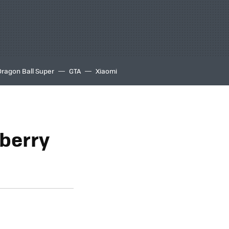
Dragon Ball Super
GTA
Xiaomi
kberry