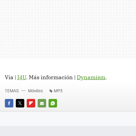
Vía |
I4U
. Más información |
Dynamism
.
TEMAS
Móviles
MP3
FACEBOOK
TWITTER
FLIPBOARD
E-
WHATSAPP
MAIL