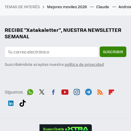
TEMAS DE INTERÉS
Mejores moviles 2026
Claude
Androi
RECIBE "Xatakaletter", NUESTRA NEWSLETTER
SEMANAL
SUSCRIBIR
Suscribiéndote aceptas nuestra
política de privacidad
Síguenos
Wh
Twit
Fac
You
Inst
Tele
RSS
Flip
ats
ter
ebo
tub
agr
gra
boa
Link
Tikt
App
ok
e
am
m
rd
edI
ok
Suscríbete a
n