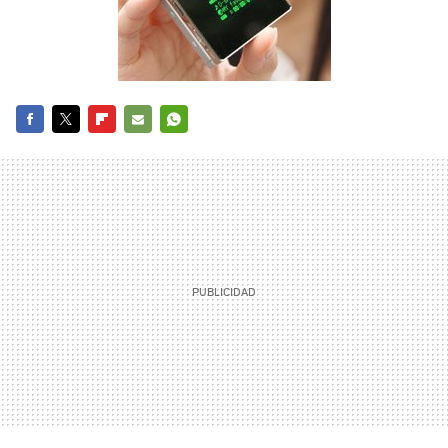
FACEBOOK
TWITTER
FLIPBOARD
E-
WHATSAPP
MAIL