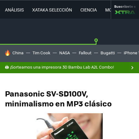
Suscríbete a
ANÁLISIS
XATAKA SELECCIÓN
CIENCIA
MOVILIDAD
HOY SE HABLA DE
China
Tim Cook
NASA
Fallout
Bugatti
iPhone 
🖨️ ¡Sorteamos una impresora 3D Bambu Lab A2L Combo!
Panasonic SV-SD100V,
minimalismo en MP3 clásico