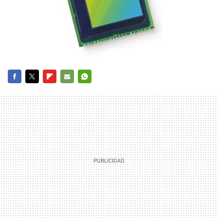
FACEBOOK
TWITTER
FLIPBOARD
E-
WHATSAPP
MAIL