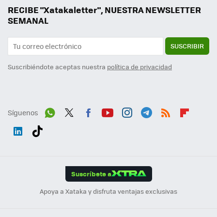
RECIBE "Xatakaletter", NUESTRA NEWSLETTER
SEMANAL
SUSCRIBIR
Suscribiéndote aceptas nuestra
política de privacidad
Síguenos
Wh
Twit
Fac
You
Inst
Tele
RSS
Flip
ats
ter
ebo
tub
agr
gra
boa
Link
Tikt
App
ok
e
am
m
rd
edI
ok
Suscríbete a
n
Apoya a Xataka y disfruta ventajas exclusivas