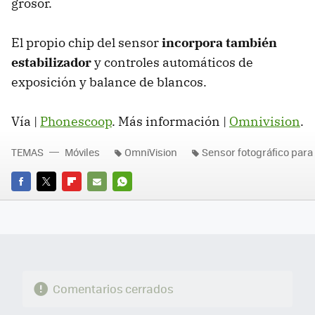
grosor.
El propio chip del sensor
incorpora también
estabilizador
y controles automáticos de
exposición y balance de blancos.
Vía |
Phonescoop
. Más información |
Omnivision
.
TEMAS
Móviles
OmniVision
Sensor fotográfico para
FACEBOOK
TWITTER
FLIPBOARD
E-
WHATSAPP
MAIL
Comentarios cerrados