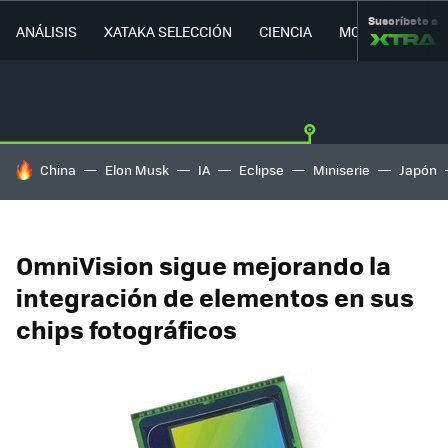
Suscríbete a
ANÁLISIS
XATAKA SELECCIÓN
CIENCIA
MOVILIDAD
HOY SE HABLA DE
China
Elon Musk
IA
Eclipse
Miniserie
Japón
OmniVision sigue mejorando la
integración de elementos en sus
chips fotográficos