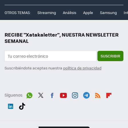
OTROS TEMAS:
Streaming
Análisis
Apple
Samsung
In
RECIBE "Xatakaletter", NUESTRA NEWSLETTER
SEMANAL
SUSCRIBIR
Suscribiéndote aceptas nuestra
política de privacidad
Síguenos
Wh
Twit
Fac
You
Inst
Tele
RSS
Flip
ats
ter
ebo
tub
agr
gra
boa
Link
Tikt
App
ok
e
am
m
rd
edI
ok