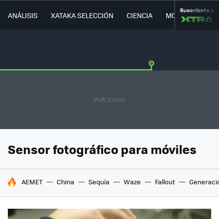
Suscríbete a
ANÁLISIS
XATAKA SELECCIÓN
CIENCIA
MOVILIDAD
Sensor fotográfico para móviles
HOY SE HABLA DE
AEMET
China
Sequía
Waze
Fallout
Generaci