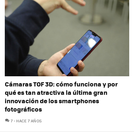
Cámaras TOF 3D: cómo funciona y por
qué es tan atractiva la última gran
innovación de los smartphones
fotográficos
COMENTARIOS
7
HACE 7 AÑOS