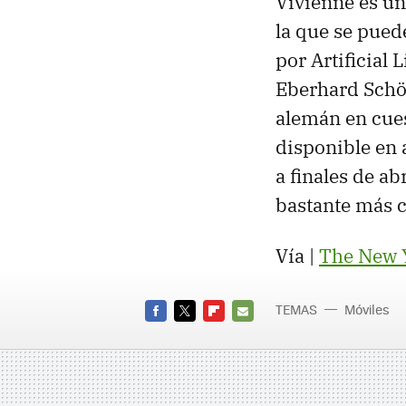
Vivienne es una
la que se puede
por Artificial
Eberhard Schön
alemán en cuest
disponible en 
a finales de ab
bastante más c
Vía |
The New 
TEMAS
Móviles
FACEBOOK
TWITTER
FLIPBOARD
E-
MAIL