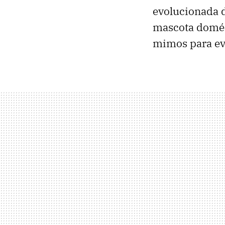
evolucionada d
mascota domést
mimos para evi