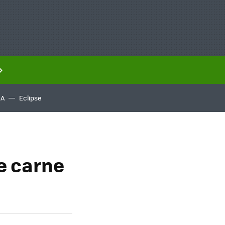
IA
Eclipse
de carne