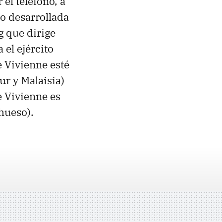
el teléfono, a
do desarrollada
g que dirige
el ejército
e Vivienne esté
ur y Malaisia)
e Vivienne es
hueso).