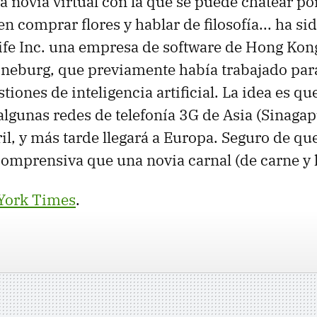
 novia virtual con la que se puede chatear por 
n comprar flores y hablar de filosofía... ha si
 Life Inc. una empresa de software de Hong Kon
eburg, que previamente había trabajado para 
iones de inteligencia artificial. La idea es qu
algunas redes de telefonía 3G de Asia (Sinagap
ril, y más tarde llegará a Europa. Seguro de qu
omprensiva que una novia carnal (de carne y 
York Times
.