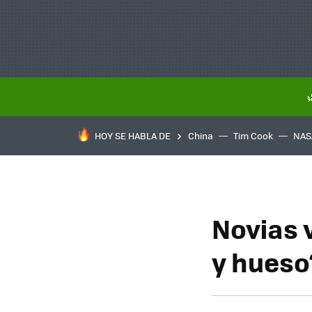
HOY SE HABLA DE
China
Tim Cook
NAS
Novias v
y hueso