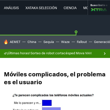
Suscríbete a
ANÁLISIS
XATAKA SELECCIÓN
CIENCIA
MOVILIDAD
HOY SE HABLA DE
AEMET
China
Sequía
Waze
Fallout
Generació
🌿¡Últimas horas! Sorteo de robot cortacésped Mova ViAX
Móviles complicados, el problema
es el usuario