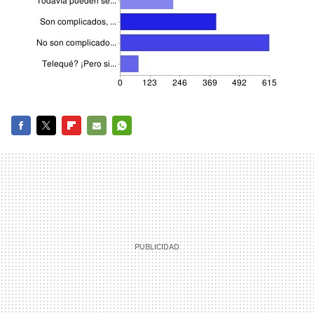
FACEBOOK
TWITTER
FLIPBOARD
E-
WHATSAPP
MAIL