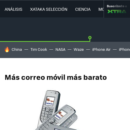
Suscríbete a
ANÁLISIS
XATAKA SELECCIÓN
CIENCIA
MOVILIDAD
HOY SE HABLA DE
China
Tim Cook
NASA
Waze
iPhone Air
iPhone
Más correo móvil más barato