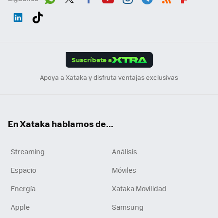
Wh
Twit
Fac
You
Inst
Tele
RSS
Flip
ats
ter
ebo
tub
agr
gra
boa
Link
Tikt
App
ok
e
am
m
rd
edI
ok
Suscríbete a
n
Apoya a Xataka y disfruta ventajas exclusivas
En Xataka hablamos de...
Streaming
Análisis
Espacio
Móviles
Energía
Xataka Movilidad
Apple
Samsung