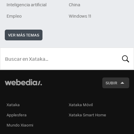
Inteligencia artificial
China
Empleo
Windows 11
VER MÁS TEMAS
BUSCA
SUBIR
Xataka
Xataka Móvil
Applesfera
Xataka Smart Home
Mundo Xiaomi