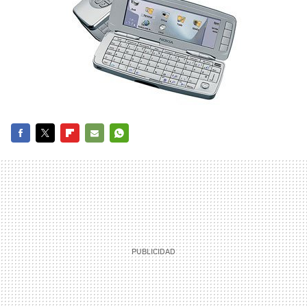
FACEBOOK
TWITTER
FLIPBOARD
E-
WHATSAPP
MAIL