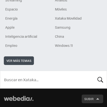
Streaming
Análisis
Espacio
Móviles
Energía
Xataka Movilidad
Apple
Samsung
Inteligencia artificial
China
Empleo
Windows 11
VER MÁS TEMAS
BUSCA
SUBIR