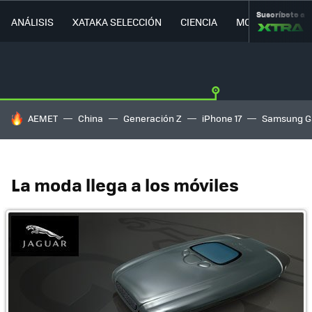
Suscríbete a
ANÁLISIS
XATAKA SELECCIÓN
CIENCIA
MOVILIDAD
HOY SE HABLA DE
AEMET
China
Generación Z
iPhone 17
Samsung G
La moda llega a los móviles