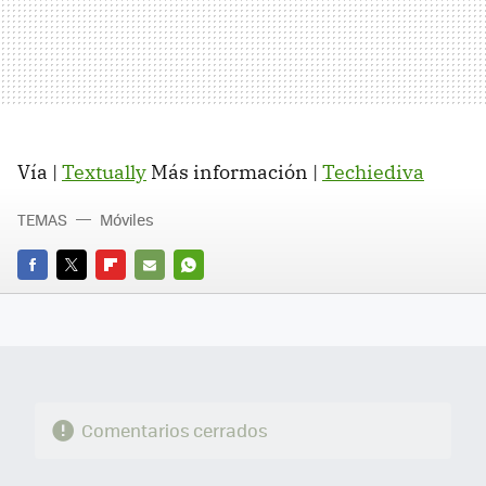
Vía |
Textually
Más información |
Techiediva
TEMAS
Móviles
FACEBOOK
TWITTER
FLIPBOARD
E-
WHATSAPP
MAIL
Comentarios cerrados