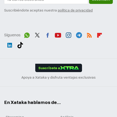
Suscribiéndote aceptas nuestra
política de privacidad
Síguenos
Wh
Twit
Fac
You
Inst
Tele
RSS
Flip
ats
ter
ebo
tub
agr
gra
boa
Link
Tikt
App
ok
e
am
m
rd
edI
ok
Suscríbete a
n
Apoya a Xataka y disfruta ventajas exclusivas
En Xataka hablamos de...